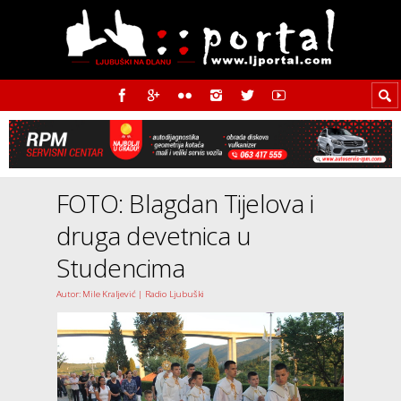
FOTO: Blagdan Tijelova i
druga devetnica u
Studencima
Autor: Mile Kraljević | Radio Ljubuški