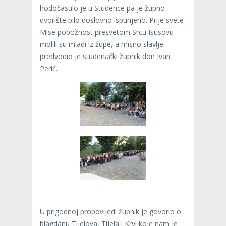
hodočastilo je u Studence pa je župno
dvorište bilo doslovno ispunjeno. Prije svete
Mise pobožnost presvetom Srcu Isusovu
molili su mladi iz župe, a misno slavlje
predvodio je studenački župnik don Ivan
Perić.
U prigodnoj propovijedi župnik je govorio o
blagdanu Tijelova, Tijela i Krvi koje nam je