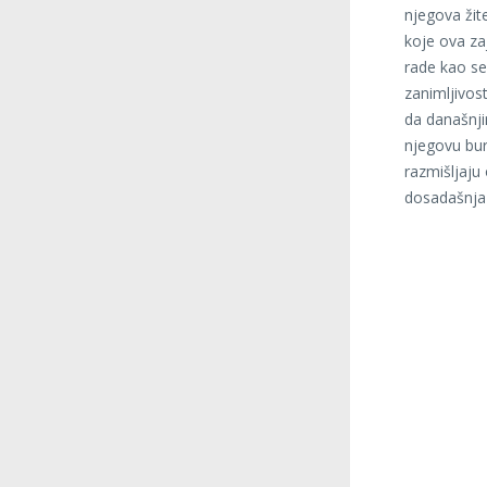
njegova žite
koje ova za
rade kao sel
zanimljivos
da današnji
njegovu bur
razmišljaju 
dosadašnja 