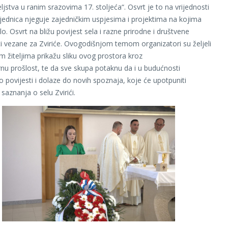
ljstva u ranim srazovima 17. stoljeća“. Osvrt je to na vrijednosti
jednica njeguje zajedničkim uspjesima i projektima na kojima
o. Osvrt na bližu povijest sela i razne prirodne i društvene
ti vezane za Zviriće. Ovogodišnjom temom organizatori su željeli
m žiteljima prikažu sliku ovog prostora kroz
nu prošlost, te da sve skupa potaknu da i u budućnosti
o povijesti i dolaze do novih spoznaja, koje će upotpuniti
saznanja o selu Zvirići.