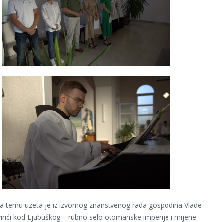
 za temu uzeta je iz izvornog znanstvenog rada gospodina Vlade
virići kod Ljubuškog – rubno selo otomanske imperije i mijene