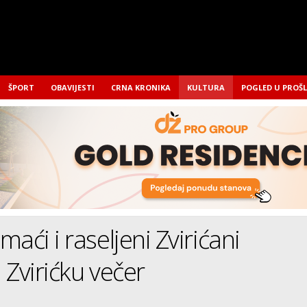
ŠPORT
OBAVIJESTI
CRNA KRONIKA
KULTURA
POGLED U PROŠ
aći i raseljeni Zvirićani
i Zvirićku večer