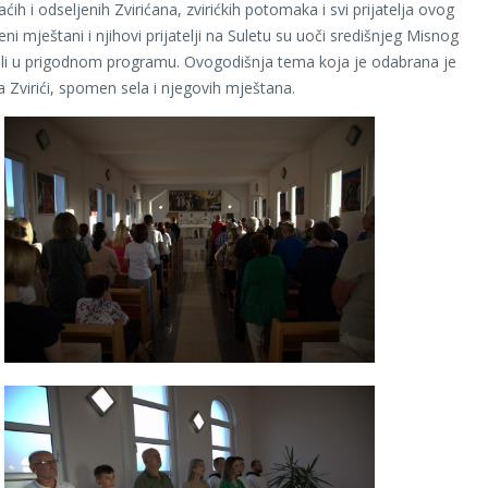
ih i odseljenih Zvirićana, zvirićkih potomaka i svi prijatelja ovog
eni mještani i njihovi prijatelji na Suletu su uoči središnjeg Misnog
vali u prigodnom programu. Ovogodišnja tema koja je odabrana je
a Zvirići, spomen sela i njegovih mještana.