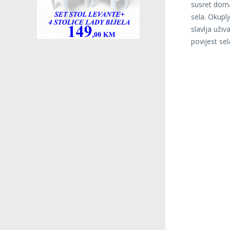
susret domać
sela. Okuplj
slavlja uži
povijest sel