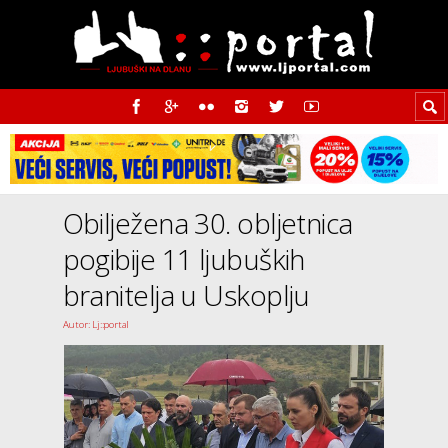
Obilježena 30. obljetnica
pogibije 11 ljubuških
branitelja u Uskoplju
Autor: Lj::portal