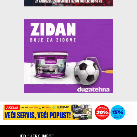
IED “HERC INFO”