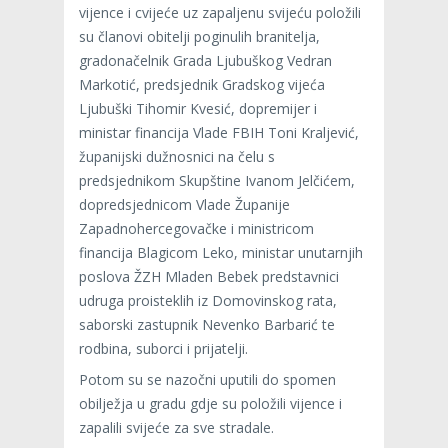
vijence i cvijeće uz zapaljenu svijeću položili
su članovi obitelji poginulih branitelja,
gradonačelnik Grada Ljubuškog Vedran
Markotić, predsjednik Gradskog vijeća
Ljubuški Tihomir Kvesić, dopremijer i
ministar financija Vlade FBIH Toni Kraljević,
županijski dužnosnici na čelu s
predsjednikom Skupštine Ivanom Jelčićem,
dopredsjednicom Vlade Županije
Zapadnohercegovačke i ministricom
financija Blagicom Leko, ministar unutarnjih
poslova ŽZH Mladen Bebek predstavnici
udruga proisteklih iz Domovinskog rata,
saborski zastupnik Nevenko Barbarić te
rodbina, suborci i prijatelji.
Potom su se nazočni uputili do spomen
obilježja u gradu gdje su položili vijence i
zapalili svijeće za sve stradale.