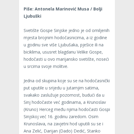
Piše: Antonela Marinović Musa / Bolji
Ljubuški
Svetište Gospe Sinjske jedno je od omiljenih
mjesta brojnim hodočasnicima, a iz godine
u godinu sve više Ljubušaka, pješice ili na
biciklima, ususret blagdanu Velike Gospe,
hodočasti u ovo marijansko svetište, noseći
u srcima svoje molitve.
Jedna od skupina koje su se na hodočasnički
put uputile u srijedu u jutarnjim satima,
svakako zaslužuje pozornost, budući da u
Sinj hodočaste već godinama, a Krunoslav
(Kruno) Herceg među njima hodočasti Gospi
Sinjskoj već 16. godinu zaredom. Osim
Krunoslava, na zavjetni hod uputili su se i
Ana Zelić, Darijan (Dado) Dedić, Stanko