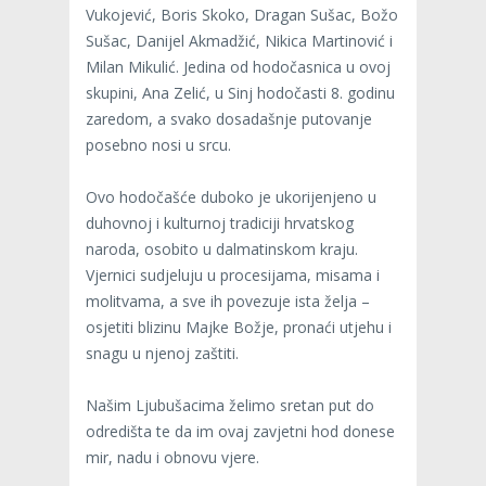
Vukojević, Boris Skoko, Dragan Sušac, Božo
Sušac, Danijel Akmadžić, Nikica Martinović i
Milan Mikulić. Jedina od hodočasnica u ovoj
skupini, Ana Zelić, u Sinj hodočasti 8. godinu
zaredom, a svako dosadašnje putovanje
posebno nosi u srcu.
Ovo hodočašće duboko je ukorijenjeno u
duhovnoj i kulturnoj tradiciji hrvatskog
naroda, osobito u dalmatinskom kraju.
Vjernici sudjeluju u procesijama, misama i
molitvama, a sve ih povezuje ista želja –
osjetiti blizinu Majke Božje, pronaći utjehu i
snagu u njenoj zaštiti.
Našim Ljubušacima želimo sretan put do
odredišta te da im ovaj zavjetni hod donese
mir, nadu i obnovu vjere.