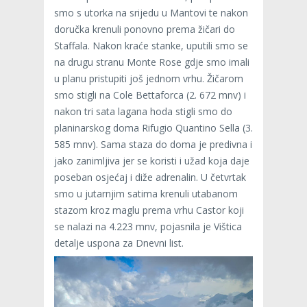
smo s utorka na srijedu u Mantovi te nakon
doručka krenuli ponovno prema žičari do
Staffala. Nakon kraće stanke, uputili smo se
na drugu stranu Monte Rose gdje smo imali
u planu pristupiti još jednom vrhu. Žičarom
smo stigli na Cole Bettaforca (2. 672 mnv) i
nakon tri sata lagana hoda stigli smo do
planinarskog doma Rifugio Quantino Sella (3.
585 mnv). Sama staza do doma je predivna i
jako zanimljiva jer se koristi i užad koja daje
poseban osjećaj i diže adrenalin. U četvrtak
smo u jutarnjim satima krenuli utabanom
stazom kroz maglu prema vrhu Castor koji
se nalazi na 4.223 mnv, pojasnila je Vištica
detalje uspona za Dnevni list.