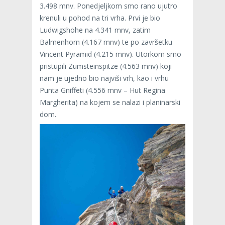
3.498 mnv. Ponedjeljkom smo rano ujutro
krenuli u pohod na tri vrha. Prvi je bio
Ludwigshöhe na 4.341 mnv, zatim
Balmenhorn (4.167 mnv) te po završetku
Vincent Pyramid (4.215 mnv). Utorkom smo
pristupili Zumsteinspitze (4.563 mnv) koji
nam je ujedno bio najviši vrh, kao i vrhu
Punta Gniffeti (4.556 mnv – Hut Regina
Margherita) na kojem se nalazi i planinarski
dom.