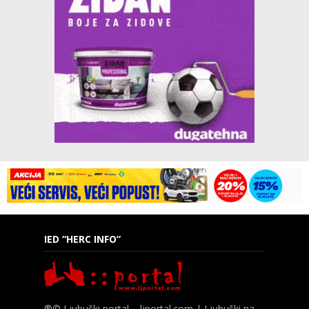
IED “HERC INFO”
®© Ljubuški portal – ljportal.com | Ljubuški na