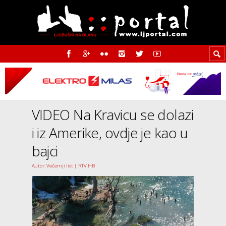
VIDEO Na Kravicu se dolazi
i iz Amerike, ovdje je kao u
bajci
Autor: Večernji list | RTV HB