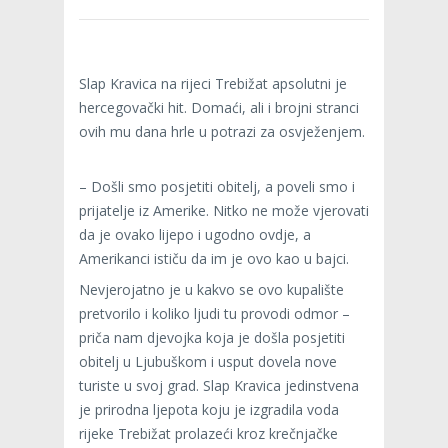
Slap Kravica na rijeci Trebižat apsolutni je
hercegovački hit. Domaći, ali i brojni stranci
ovih mu dana hrle u potrazi za osvježenjem.
– Došli smo posjetiti obitelj, a poveli smo i
prijatelje iz Amerike. Nitko ne može vjerovati
da je ovako lijepo i ugodno ovdje, a
Amerikanci ističu da im je ovo kao u bajci.
Nevjerojatno je u kakvo se ovo kupalište
pretvorilo i koliko ljudi tu provodi odmor –
priča nam djevojka koja je došla posjetiti
obitelj u Ljubuškom i usput dovela nove
turiste u svoj grad. Slap Kravica jedinstvena
je prirodna ljepota koju je izgradila voda
rijeke Trebižat prolazeći kroz krečnjačke