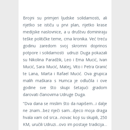
Brojni su primjeri ljudske solidarnosti, ali
rijetko se ističu u prvi plan, rijetko krase
medijske naslovnice, a u društvu dominiraju
teške političke teme, crna kronika. Već treću
godinu zaredom svoj skromni doprinos
potpore i solidarnosti udruzi Duga pokazali
su Nikolina Paradžik, Leo i Ema Mucić, Ivan
Mucić, Sara Mucić, Matej, Vito i Petra Granić
te Lana, Marta i Rafael Mucić. Ova grupica
malih maškara s Humca je odlučila i ove
godine sve što skupi šetajući gradom
darovati članovima Udruge Duga.
“Dva dana se mislim što da napišem…i dalje
ne znam…bez riječi sam…djeco moja draga
hvala vam od srca…novac koji su skupili, 250
KM, uručili Udruzi…ovo im postaje tradicija…