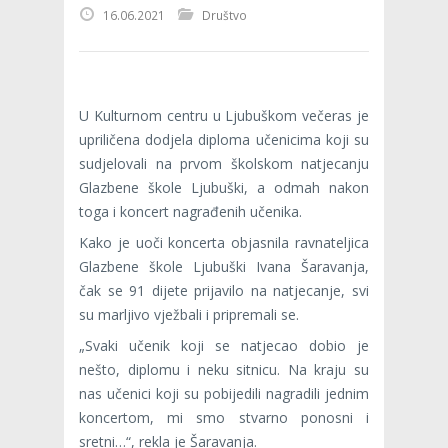
16.06.2021
Društvo
U Kulturnom centru u Ljubuškom večeras je
upriličena dodjela diploma učenicima koji su
sudjelovali na prvom školskom natjecanju
Glazbene škole Ljubuški, a odmah nakon
toga i koncert nagrađenih učenika.
Kako je uoči koncerta objasnila ravnateljica
Glazbene škole Ljubuški Ivana Šaravanja,
čak se 91 dijete prijavilo na natjecanje, svi
su marljivo vježbali i pripremali se.
„Svaki učenik koji se natjecao dobio je
nešto, diplomu i neku sitnicu. Na kraju su
nas učenici koji su pobijedili nagradili jednim
koncertom, mi smo stvarno ponosni i
sretni…“, rekla je Šaravanja.