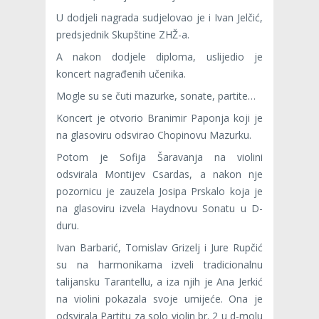
U dodjeli nagrada sudjelovao je i Ivan Jelčić,
predsjednik Skupštine ZHŽ-a.
A nakon dodjele diploma, uslijedio je
koncert nagrađenih učenika.
Mogle su se čuti mazurke, sonate, partite…
Koncert je otvorio Branimir Paponja koji je
na glasoviru odsvirao Chopinovu Mazurku.
Potom je Sofija Šaravanja na violini
odsvirala Montijev Csardas, a nakon nje
pozornicu je zauzela Josipa Prskalo koja je
na glasoviru izvela Haydnovu Sonatu u D-
duru.
Ivan Barbarić, Tomislav Grizelj i Jure Rupčić
su na harmonikama izveli tradicionalnu
talijansku Tarantellu, a iza njih je Ana Jerkić
na violini pokazala svoje umijeće. Ona je
odsvirala Partitu za solo violin br. 2 u d-molu