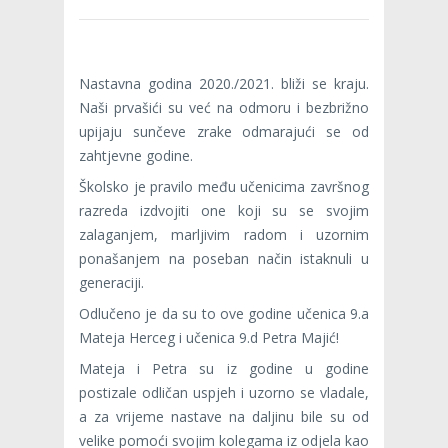
Nastavna godina 2020./2021. bliži se kraju.
Naši prvašići su već na odmoru i bezbrižno
upijaju sunčeve zrake odmarajući se od
zahtjevne godine.
Školsko je pravilo među učenicima završnog
razreda izdvojiti one koji su se svojim
zalaganjem, marljivim radom i uzornim
ponašanjem na poseban način istaknuli u
generaciji.
Odlučeno je da su to ove godine učenica 9.a
Mateja Herceg i učenica 9.d Petra Majić!
Mateja i Petra su iz godine u godine
postizale odličan uspjeh i uzorno se vladale,
a za vrijeme nastave na daljinu bile su od
velike pomoći svojim kolegama iz odjela kao