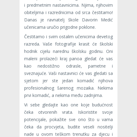
i predmetnim nastavnicima. Njima, njihovim
obiteljima i razrednicima od srca čestitamo!
Danas je ravnatelj škole Davorin Medić
učenicama uručio prigodne poklone.
Čestitamo i svim ostalim učenicima devetog
razreda. Vaše fotografije krasit će školski
hodnik cijelu narednu školsku godinu. Oni
maleni prolazeći kraj panoa gledat će vas
kao nedostižno odrasle, pametne i
sveznajuće. Vaši nastavnici će vas gledati sa
sjetom jer ste jedan komadić njihova
profesionalnog šarenog mozaika. Nekima
prvi komadić, a nekima među zadnjima.
Vi sebe gledajte kao one koje budućnost
čeka otvorenih vrata. Iskoristite svoje
potencijale, pokažite sve ono što u vama
čeka da procvjeta, budite veseli nositelji
nade u ovom teškom trenutku za djecu i