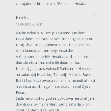
vjerojatno bi bila posve očišćena od Hrvata.
Kocka...
19.09.2021 at 16:14
A tako nekako. Ali sve je zavrseno s malom
Hrvatskom Ranjivomsa svih strana gdije jos Oni
Drugi slsve zrtve Jasenovca .mit.. Gdije je Crna
Gora Mamac za Unistenje Hrvatske.
A Gdije smo mi iz BiH Hrvati zavrsili pa necemo
domalo nista imat osim tih dpomemika.
Lipi moji Jugu su stvotvorili Partizani Iz Hrvatske
na tadasnjoj Hrvatskoj Teritoriji. Mitovi o Busku
Buhi i Savi Kovacevocu su nam nametnuti ali nasi
nisu nista ucinili nego i nasu skolu nazvaliDjuro
Pucar.
Sada nakon toliko god se pokusava nesto ali je li
dovoljno s ovims na vlasti samo zato da bi oni
ostali na vlasti ili za veci cilj..