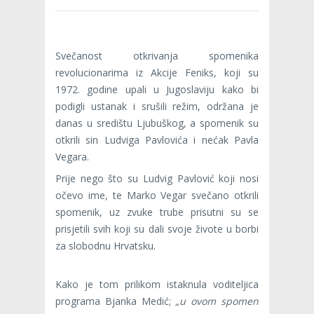
Svečanost otkrivanja spomenika
revolucionarima iz Akcije Feniks, koji su
1972. godine upali u Jugoslaviju kako bi
podigli ustanak i srušili režim, održana je
danas u središtu Ljubuškog, a spomenik su
otkrili sin Ludviga Pavlovića i nećak Pavla
Vegara.
Prije nego što su Ludvig Pavlović koji nosi
očevo ime, te Marko Vegar svečano otkrili
spomenik, uz zvuke trube prisutni su se
prisjetili svih koji su dali svoje živote u borbi
za slobodnu Hrvatsku.
Kako je tom prilikom istaknula voditeljica
programa Bjanka Medić;
„u ovom spomen