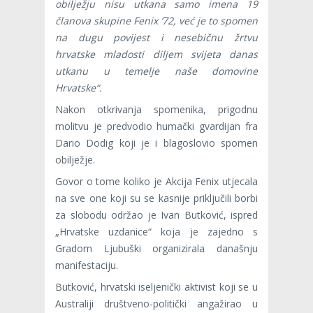
obilježju nisu utkana samo imena 19
članova skupine Fenix ’72, već je to spomen
na dugu povijest i nesebičnu žrtvu
hrvatske mladosti diljem svijeta danas
utkanu u temelje naše domovine
Hrvatske“.
Nakon otkrivanja spomenika, prigodnu
molitvu je predvodio humački gvardijan fra
Dario Dodig koji je i blagoslovio spomen
obilježje.
Govor o tome koliko je Akcija Fenix utjecala
na sve one koji su se kasnije priključili borbi
za slobodu održao je Ivan Butković, ispred
„Hrvatske uzdanice“ koja je zajedno s
Gradom Ljubuški organizirala današnju
manifestaciju.
Butković, hrvatski iseljenički aktivist koji se u
Australiji društveno-politički angažirao u