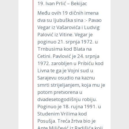
19. Ivan Prlić – Bekijac
Među ovih 19 dičnih imena
dva su ljubuška sina :- Pavao
Vegar iz Vašarovića i Ludvig
Palović iz Vitine. Vegar je
poginuo 21. srpnja 1972. u
Trnbusima kod Blata na
Cetini. Pavlović je 24. srpnja
1972. zarobljen u Pribiću kod
Livna te ga je Vojni sud u
Sarajevu osudio na kaznu
smrti strijeljanjem, koja mu je
potom pretvorena u
dvadesetogodišnju robiju.
Poginuo je 18. rujna 1991. u
Studenim Vrilima kod
Posušja. Treća žrtva bio je
Ante Miličević iz Radišića koji