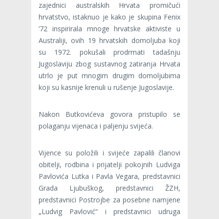
zajednici australskih Hrvata promičući
hrvatstvo, istaknuo je kako je skupina Fenix
’72 inspirirala mnoge hrvatske aktiviste u
Australiji, ovih 19 hrvatskih domoljuba koji
su 1972. pokušali prodrmati tadašnju
Jugoslaviju zbog sustavnog zatiranja Hrvata
utrlo je put mnogim drugim domoljubima
koji su kasnije krenuli u rušenje Jugoslavije.
Nakon Butkovićeva govora pristupilo se
polaganju vijenaca i paljenju svijeća.
Vijence su položili i svijeće zapalili članovi
obitelji, rodbina i prijatelji pokojnih Ludviga
Pavlovića Lutka i Pavla Vegara, predstavnici
Grada Ljubuškog, predstavnici ŽZH,
predstavnici Postrojbe za posebne namjene
„Ludvig Pavlović“ i predstavnici udruga