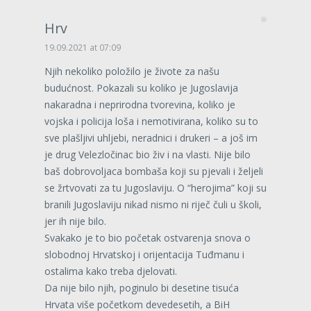
Hrv
19.09.2021 at 07:09
Njih nekoliko položilo je živote za našu
budućnost. Pokazali su koliko je Jugoslavija
nakaradna i neprirodna tvorevina, koliko je
vojska i policija loša i nemotivirana, koliko su to
sve plašljivi uhljebi, neradnici i drukeri – a još im
je drug Velezločinac bio živ i na vlasti. Nije bilo
baš dobrovoljaca bombaša koji su pjevali i željeli
se žrtvovati za tu Jugoslaviju. O “herojima” koji su
branili Jugoslaviju nikad nismo ni riječ čuli u školi,
jer ih nije bilo.
Svakako je to bio početak ostvarenja snova o
slobodnoj Hrvatskoj i orijentacija Tuđmanu i
ostalima kako treba djelovati.
Da nije bilo njih, poginulo bi desetine tisuća
Hrvata više početkom devedesetih, a BiH