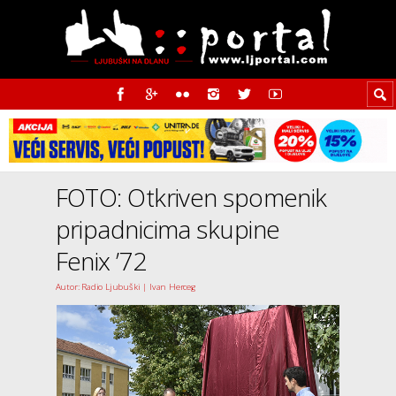
FOTO: Otkriven spomenik
pripadnicima skupine
Fenix ’72
Autor: Radio Ljubuški | Ivan Herceg