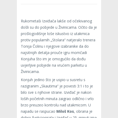
Rukometaši Izviđača lakše od očekivanog
došli su do pobjede u Živinicama. Očito da je
prošlogodišnje loše iskustvo iz utakmica
protiv popularnih „Stolara“ natjeralo trenera
Tonija Čolinu i njegove izabranike da do
najsitnijih detalja prouče igru momčadi
Konjuha što im je omogućilo da dođu
uvjerljive pobjede na vrućem parketu u
Živinicama.
Konjuh jedino što je uspio u susretu s
razigranim „Skautima“ je povesti 3:1 i to je
bilo sve s njihove strane. Izviđač je nakon
loših početnih minuta zaigrao odlično i vrlo
brzo preuzeo kontrolu nad utakmicom. U
napadu se raspucao
Miloš Kos
, obrana je
dobro funkcionirala i Izviđač u 25. minuti ima