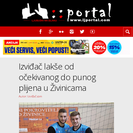
Izviđač lakše od
očekivanog do punog
plijena u Živinicama
Autor: Izviđač.com