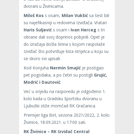
dvorani u Živinicama.
Miloš Kos
s osam,
Milan Vukšić
sa šest bili
su najefikasniji u redovima Izviđača. Vratari
Haris Suljević
s osam i
Ivan Herceg
s tri
obrane dali svoj doprinos pobjedi. Opet je
do izražaja došla širina s kojom raspolaže
Izviđač što potvrđuje lista strijelca u koju su
se skoro svi upisali.
Kod Konjuha
Nermin Smajić
je postigao
pet pogodaka, a po četiri su postigli
Grujić,
Modrić i Dautović
.
Već u srijedu na rasporedu je odgođeno 1.
kolo kada u Gradsku športsku dvoranu u
Ljubuški stiže momčad RK Gračanica.
Premijer liga BiH, sezona 2021/2022, 2. kolo.
Živinice, 18.09.2021. u 17:00 sati.
RK Živinice – RK Izviđač Central