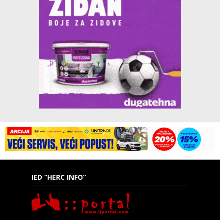
IED “HERC INFO”