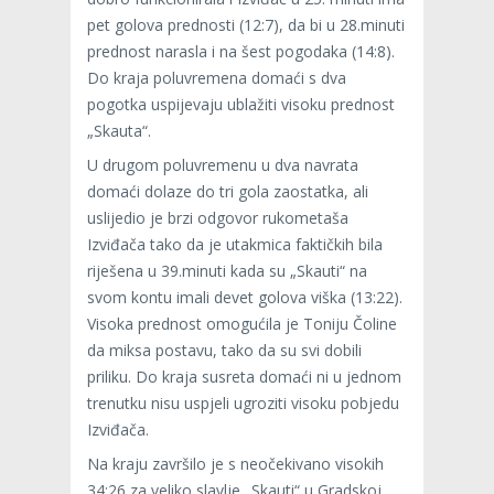
pet golova prednosti (12:7), da bi u 28.minuti
prednost narasla i na šest pogodaka (14:8).
Do kraja poluvremena domaći s dva
pogotka uspijevaju ublažiti visoku prednost
„Skauta“.
U drugom poluvremenu u dva navrata
domaći dolaze do tri gola zaostatka, ali
uslijedio je brzi odgovor rukometaša
Izviđača tako da je utakmica faktičkih bila
riješena u 39.minuti kada su „Skauti“ na
svom kontu imali devet golova viška (13:22).
Visoka prednost omogućila je Toniju Čoline
da miksa postavu, tako da su svi dobili
priliku. Do kraja susreta domaći ni u jednom
trenutku nisu uspjeli ugroziti visoku pobjedu
Izviđača.
Na kraju završilo je s neočekivano visokih
34:26 za veliko slavlje „Skauti“ u Gradskoj