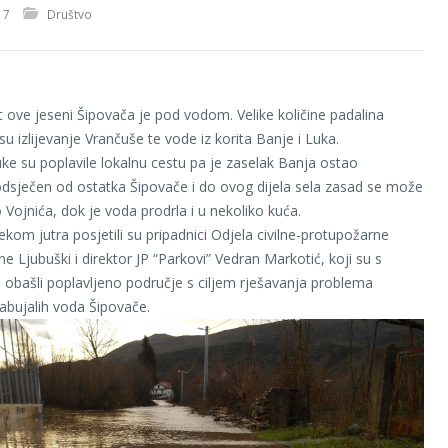
17
Društvo
t ove jeseni Šipovača je pod vodom. Velike količine padalina
su izlijevanje Vrančuše te vode iz korita Banje i Luka.
ke su poplavile lokalnu cestu pa je zaselak Banja ostao
sječen od ostatka Šipovače i do ovog dijela sela zasad se može
Vojnića, dok je voda prodrla i u nekoliko kuća.
jekom jutra posjetili su pripadnici Odjela civilne-protupožarne
ne Ljubuški i direktor JP “Parkovi” Vedran Markotić, koji su s
obašli poplavljeno područje s ciljem rješavanja problema
nabujalih voda Šipovače.