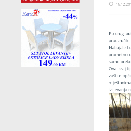
16.12.20
Po drugi pu
prouzručile 
Nabujale Lu
prometno od
samo preko 
Ovaj kraj ti
zaštite opći
mještanima 
izlijevanja 