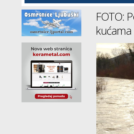
FOTO: Po
kućama