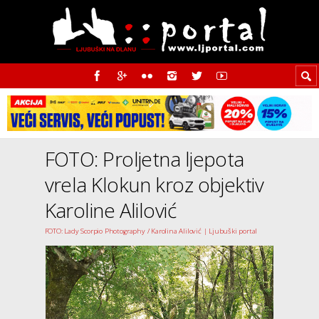
FOTO: Proljetna ljepota
vrela Klokun kroz objektiv
Karoline Alilović
FOTO: Lady Scorpio Photography / Karolina Alilović | Ljubuški portal