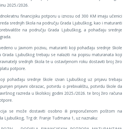
inu 2025./2026.
dnokratnu financijsku potporu u iznosu od 300 KM imaju učenici
zreda srednjih škola na području Grada Ljubuškog, kao i maturanti
 prebivalište na području Grada Ljubuškog, a pohađaju srednje
 grada.
vedeno u Javnom pozivu, maturanti koji pohađaju srednje škole
 Grada Ljubuškog trebaju se nalaziti na popisu maturanata koji
ravnatelji srednjih škola te u ostavljenom roku dostaviti broj žiro
platu potpore.
koji pohađaju srednje škole izvan Ljubuškog uz prijavu trebaju
opunjen prijavni obrazac, potvrdu o prebivalištu, potvrdu škole da
završnog razreda u školskoj godini 2025./2026. te broj žiro računa
otpore.
cija se može dostaviti osobno ili preporučenom poštom na
a Ljubuškog, Trg dr. Franje Tuđmana 1, uz naznaku:
I POZIV – DODJELA FINANCIJSKIH POTPORA MATURANTIMA