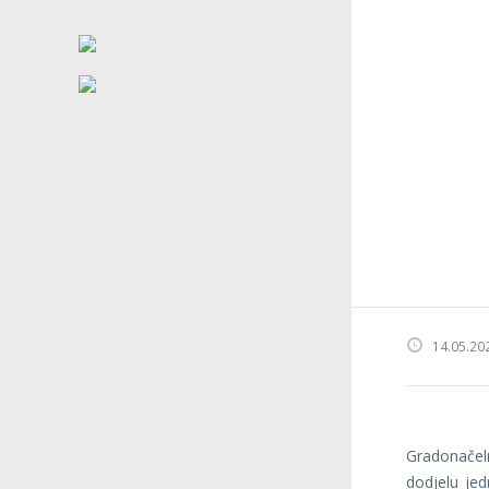
14.05.20
Gradonačel
dodjelu je