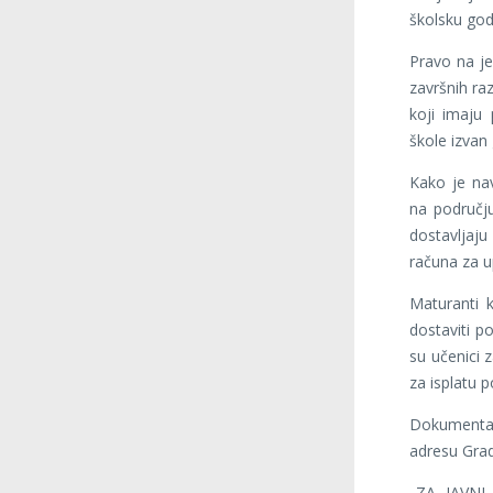
školsku god
Pravo na je
završnih ra
koji imaju
škole izvan
Kako je na
na području
dostavljaju 
računa za u
Maturanti 
dostaviti p
su učenici 
za isplatu p
Dokumenta
adresu Grad
„ZA JAVN