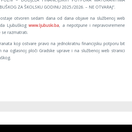
BUŠKOG ZA ŠKOLSKU GODINU 2025./2026. – NE OTVARAJ“.
v ostaje otvoren sedam dana od dana objave na službenoj web
rada Ljubuškog
www.ljubuski.ba
, a nepotpune i nepravovremene
 se razmatrati.
anata koji ostvare pravo na jednokratnu financijsku potporu bit
n na oglasnoj ploči Gradske uprave i na službenoj web stranici
uškog.