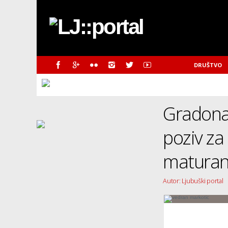
DRUŠTVO
Gradonač
poziv za
maturan
Autor: Ljubuški portal