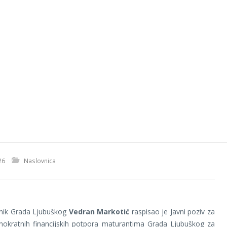
26
Naslovnica
nik Grada Ljubuškog
Vedran Markotić
raspisao je Javni poziv za
dnokratnih financijskih potpora maturantima Grada Ljubuškog za