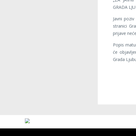
GRADA LJU
Javni pozi
stranici G
prijave neće
Popis matur
će objavlje
Grada Ljub