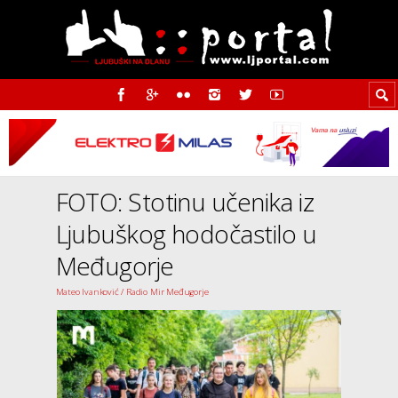
FOTO: Stotinu učenika iz
Ljubuškog hodočastilo u
Međugorje
Mateo Ivanković / Radio Mir Međugorje