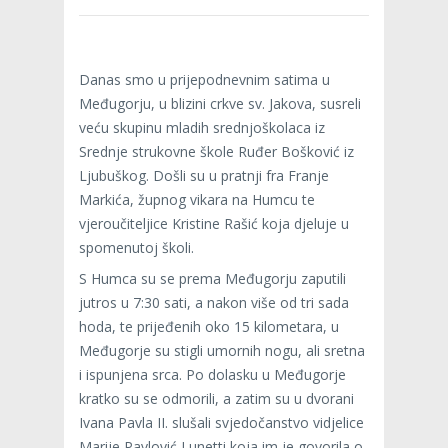
Danas smo u prijepodnevnim satima u
Međugorju, u blizini crkve sv. Jakova, susreli
veću skupinu mladih srednjoškolaca iz
Srednje strukovne škole Ruđer Bošković iz
Ljubuškog. Došli su u pratnji fra Franje
Markića, župnog vikara na Humcu te
vjeroučiteljice Kristine Rašić koja djeluje u
spomenutoj školi.
S Humca su se prema Međugorju zaputili
jutros u 7:30 sati, a nakon više od tri sada
hoda, te prijeđenih oko 15 kilometara, u
Međugorje su stigli umornih nogu, ali sretna
i ispunjena srca. Po dolasku u Međugorje
kratko su se odmorili, a zatim su u dvorani
Ivana Pavla II. slušali svjedočanstvo vidjelice
Marije Pavlović Lunetti koja im je govorila o