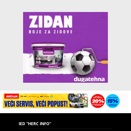
IED “HERC INFO”