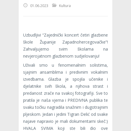
01.06.2023
Kultura
Uzbudljivi “Zajednički koncert četiri glazbene
škole Županije Zapadnohercegovačke”!
Zahvaljujemo svim školama na
nevjerojatnom glazbenom sudjelovanju!
Uživali smo u fenomenalnim solistima,
sjajnim ansamblima i predivnim vokalnim
izvedbama. Glazba je spojila učenike i
djelatnike svih škola, a njihova strast i
predanost zrače na svakoj fotografiji. Sve to
pratila je naša vjerna i PREDIVNA publika te
svaku točku nagradila snažnim i dugotrajnim
pljeskom. Jedan i jedini Tigran Delić od svake
najave napravio je mali dokumentarni skeč:)
HVALA SVIMA koji ste bili dio ove