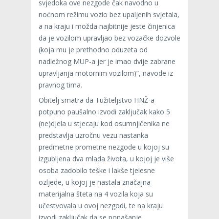
svjedoka ove nezgode čak navodno u
noćnom režimu vozio bez upaljenih svjetala,
a na kraju i možda najbitnije jeste činjenica
da je vozilom upravljao bez vozačke dozvole
(koja mu je prethodno oduzeta od
nadležnog MUP-a jer je imao dvije zabrane
upravljanja motornim vozilom)”, navode iz
pravnog tima.
Obitelj smatra da Tužiteljstvo HNŽ-a
potpuno paušalno izvodi zaključak kako 5
(ne)djela u stjecaju kod osumnjičenika ne
predstavlja uzročnu vezu nastanka
predmetne prometne nezgode u kojoj su
izgubljena dva mlada života, u kojoj je više
osoba zadobilo teške i lakše tjelesne
ozljede, u kojoj je nastala značajna
materijalna šteta na 4 vozila koja su
učestvovala u ovoj nezgodi, te na kraju
izvodi zaključak da se ponašanje