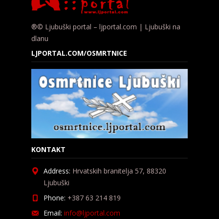
®© Ljubuški portal – ljportal.com | Ljubuški na
dlanu
LJPORTAL.COM/OSMRTNICE
KONTAKT
Address:
Hrvatskih branitelja 57, 88320
Ljubuški
Phone:
+387 63 214 819
Email:
info@ljportal.com