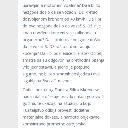
upravljanja motornim vozilima? Da li bi do
nezgode došlo da se vozač S. Dž. kretao
dozvoljenom brzinom od 40 km/h? Da li bi
do ove nezgode došlo da vozač S. Dž. nije
imao utvrđenu koncentraciju alkohola u
organizmu? Da li bi do ove nezgode došlo
da je vozač S. Dž. vršio dužnu radnju
kočenja? Da li bi posljedice bile iste? Obitelj
smatra da su odgovori na prethodna pitanja
vrlo jednostavni, a jedno je potpuno
sigurno, ne bi bilo smrtnih posljedica i dva
izgubljena života!”, navode.
Obitelj pokojnog Damira Bilića iskreno se
nada i dalje očekuje pravdu nakon gotovo 6
godina, te ukazuju na situaciju u kojoj
Tužiteljstvo odbija provesti dodatne
materijalne dokaze, a naročito objektivno
kombinirano prometno-strojarsko