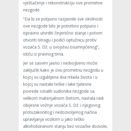
vještačenje i rekonstrukciju ove prometne
nezgode.
“Da bi se potpuno razjasnile sve okolnosti
ove nezgode bilo je potrebno potpuno i
ispravno utvrditi činjenično stanje i potom
otvoriti istragu i podići optužnicu protiv
vozača S. Dž. u svojstvu osumnjičenog”,
ističu iz pravnog tima.
Jer se sasvim jasno i nedvojbeno može
zaključiti kako je ovu prometnu nezgodu u
kojoj su izgubljena dva mlada života i u
kojoj su nastale teške i lake tjelesne
povrede ostalih sudionika nezgode sa
velikom materijalnom štetom, nastala radi
obijesne vožnje vozača S. Dž. i njegovog
protuzakonitog i nedozvoljenog načina
upravljanja vozilom u jako teško
alkoholiziranom stanju bez vozačke dozvole,