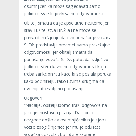
osumnjičenika može sagledavati samo i
jedino u svjetlu prekršajne odgovornosti.
Obitelj smatra da je apsolutno neutemeljen
stav Tužiteljstva HNŽ-a i ne može se
prihvatiti mišljenje da ovo ponašanje vozača
S. Dž. predstavlja predmet samo prekršajne
odgovornosti, jer obitelj smatra da
ponašanje vozača S. Dž. potpada isključivo i
jedino u sferu kaznene odgovornosti koju
treba sankcionirati kako bi se poslala poruka
kako počinitelju, tako i svima drugima da
ovo nije dozvoljeno ponašanje.
Odgovori
“Nadalje, obitelj uporno traži odgovore na
jako jednostavna pitanja: Da li bi do
nezgode došlo da osumnjičenik nije sjeo u
vozilo zbog činjenice jer mu je oduzeta
vozačka dozvola zbog dvije zabrane