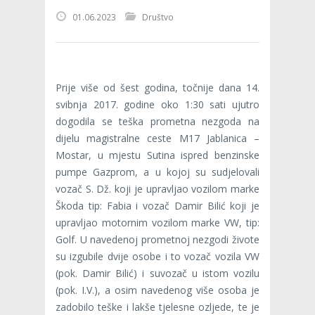
01.06.2023
Društvo
Prije više od šest godina, točnije dana 14.
svibnja 2017. godine oko 1:30 sati ujutro
dogodila se teška prometna nezgoda na
dijelu magistralne ceste M17 Jablanica –
Mostar, u mjestu Sutina ispred benzinske
pumpe Gazprom, a u kojoj su sudjelovali
vozač S. Dž. koji je upravljao vozilom marke
Škoda tip: Fabia i vozač Damir Bilić koji je
upravljao motornim vozilom marke VW, tip:
Golf. U navedenoj prometnoj nezgodi živote
su izgubile dvije osobe i to vozač vozila VW
(pok. Damir Bilić) i suvozač u istom vozilu
(pok. I.V.), a osim navedenog više osoba je
zadobilo teške i lakše tjelesne ozljede, te je