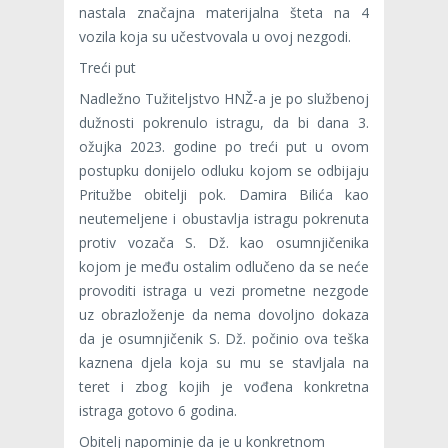
nastala značajna materijalna šteta na 4
vozila koja su učestvovala u ovoj nezgodi.
Treći put
Nadležno Tužiteljstvo HNŽ-a je po službenoj
dužnosti pokrenulo istragu, da bi dana 3.
ožujka 2023. godine po treći put u ovom
postupku donijelo odluku kojom se odbijaju
Pritužbe obitelji pok. Damira Bilića kao
neutemeljene i obustavlja istragu pokrenuta
protiv vozača S. Dž. kao osumnjičenika
kojom je među ostalim odlučeno da se neće
provoditi istraga u vezi prometne nezgode
uz obrazloženje da nema dovoljno dokaza
da je osumnjičenik S. Dž. počinio ova teška
kaznena djela koja su mu se stavljala na
teret i zbog kojih je vođena konkretna
istraga gotovo 6 godina.
Obitelj napominje da je u konkretnom