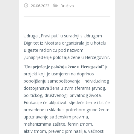
20.06.2023
Društvo
Udruga „Pravi put“ u suradnji s Udrugom
Dignitet iz Mostara organizirala je u hotelu
Bigeste radionicu pod nazivom
„Unaprjeđenje položaja žene u Hercegovini“.
“𝐔𝐧𝐚𝐩𝐫j𝐞đ𝐞𝐧𝐣𝐞 𝐩𝐨𝐥𝐨ž𝐚𝐣𝐚 ž𝐞𝐧𝐞 𝐮 𝐇𝐞𝐫𝐜𝐞𝐠𝐨𝐯𝐢𝐧𝐢” je
projekt koji je usmjeren na doprinos
poboljšanju samopoštovanja i individualnog
dostojanstva žena u svim sferama javnog,
političkog, društvenog i privatnog života.
Edukacije će uključivati sljedeće teme i bit će
provedene u skladu s potrebom grupe žena:
upoznavanje sa ženskim pravima,
mehanizmima zaštite, feminizmom,
aktivizmom, prevencijom nasilja, važnosti