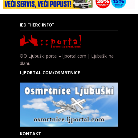
IED “HERC INFO”
®© Ljubuški portal – ljportal.com | Ljubuški na
dlanu
LJPORTAL.COM/OSMRTNICE
KONTAKT