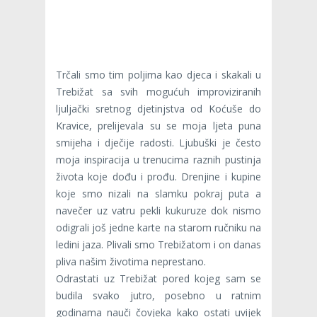
Trčali smo tim poljima kao djeca i skakali u
Trebižat sa svih mogućuh improviziranih
ljuljački sretnog djetinjstva od Koćuše do
Kravice, prelijevala su se moja ljeta puna
smijeha i dječije radosti. Ljubuški je često
moja inspiracija u trenucima raznih pustinja
života koje dođu i prođu. Drenjine i kupine
koje smo nizali na slamku pokraj puta a
navečer uz vatru pekli kukuruze dok nismo
odigrali još jedne karte na starom ručniku na
ledini jaza. Plivali smo Trebižatom i on danas
pliva našim životima neprestano.
Odrastati uz Trebižat pored kojeg sam se
budila svako jutro, posebno u ratnim
godinama nauči čovjeka kako ostati uvijek