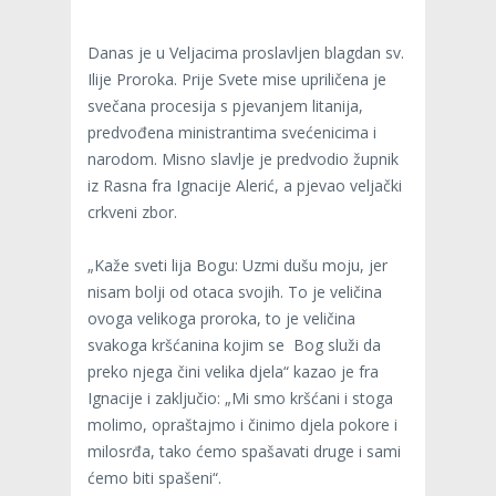
Danas je u Veljacima proslavljen blagdan sv.
Ilije Proroka. Prije Svete mise upriličena je
svečana procesija s pjevanjem litanija,
predvođena ministrantima svećenicima i
narodom. Misno slavlje je predvodio župnik
iz Rasna fra Ignacije Alerić, a pjevao veljački
crkveni zbor.
„Kaže sveti lija Bogu: Uzmi dušu moju, jer
nisam bolji od otaca svojih. To je veličina
ovoga velikoga proroka, to je veličina
svakoga kršćanina kojim se Bog služi da
preko njega čini velika djela“ kazao je fra
Ignacije i zaključio: „Mi smo kršćani i stoga
molimo, opraštajmo i činimo djela pokore i
milosrđa, tako ćemo spašavati druge i sami
ćemo biti spašeni“.