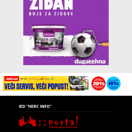
IED “HERC INFO”