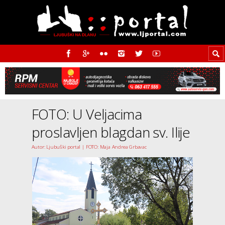
FOTO: U Veljacima
proslavljen blagdan sv. Ilije
Autor: Ljubuški portal | FOTO: Maja Andrea Grbavac