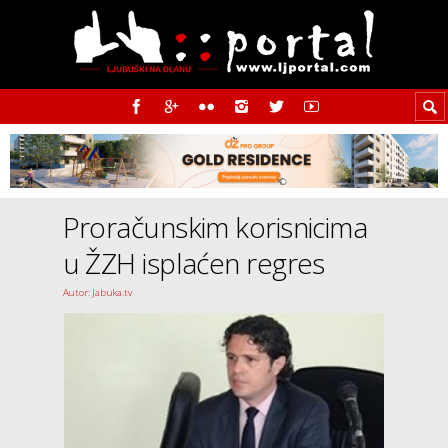
Proračunskim korisnicima
u ŽZH isplaćen regres
Autor: Jabuka.tv