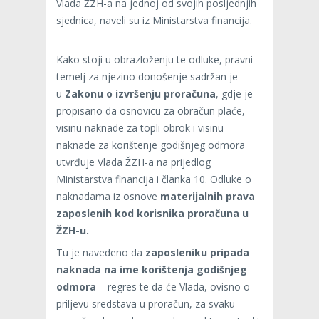
Vlada ŽZH-a na jednoj od svojih posljednjih
sjednica, naveli su iz Ministarstva financija.
Kako stoji u obrazloženju te odluke, pravni
temelj za njezino donošenje sadržan je
u
Zakonu o izvršenju proračuna
, gdje je
propisano da osnovicu za obračun plaće,
visinu naknade za topli obrok i visinu
naknade za korištenje godišnjeg odmora
utvrđuje Vlada ŽZH-a na prijedlog
Ministarstva financija i članka 10. Odluke o
naknadama iz osnove
materijalnih prava
zaposlenih kod korisnika proračuna u
ŽZH-u.
Tu je navedeno da
zaposleniku pripada
naknada na ime korištenja godišnjeg
odmora
– regres te da će Vlada, ovisno o
priljevu sredstava u proračun, za svaku