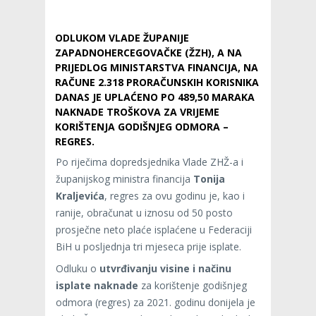
ODLUKOM VLADE ŽUPANIJE
ZAPADNOHERCEGOVAČKE (ŽZH), A NA
PRIJEDLOG MINISTARSTVA FINANCIJA, NA
RAČUNE 2.318 PRORAČUNSKIH KORISNIKA
DANAS JE UPLAĆENO PO 489,50 MARAKA
NAKNADE TROŠKOVA ZA VRIJEME
KORIŠTENJA GODIŠNJEG ODMORA –
REGRES.
Po riječima dopredsjednika Vlade ZHŽ-a i
županijskog ministra financija
Tonija
Kraljevića
, regres za ovu godinu je, kao i
ranije, obračunat u iznosu od 50 posto
prosječne neto plaće isplaćene u Federaciji
BiH u posljednja tri mjeseca prije isplate.
Odluku o
utvrđivanju visine i načinu
isplate naknade
za korištenje godišnjeg
odmora (regres) za 2021. godinu donijela je