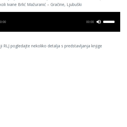
oli Ivane Brlić Mažuranić – Gračine, Ljubuški
0:00
00:00
ji RLJ pogledajte nekoliko detalja s predstavljanja knjige