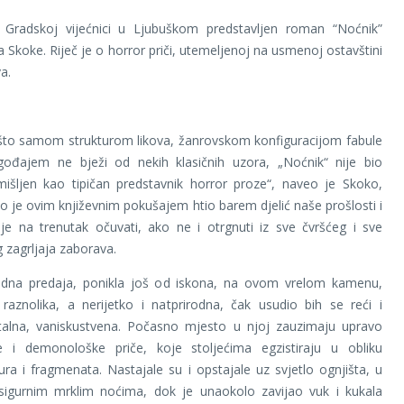
 Gradskoj vijećnici u Ljubuškom predstavljen roman “Noćnik”
a Skoke. Riječ je o horror priči, utemeljenoj na usmenoj ostavštini
a.
što samom strukturom likova, žanrovskom konfiguracijom fabule
ođajem ne bježi od nekih klasičnih uzora, „Noćnik“ nije bio
mišljen kao tipičan predstavnik horror proze“, naveo je Skoko,
o je ovim književnim pokušajem htio barem djelić naše prošlosti i
ije na trenutak očuvati, ako ne i otrgnuti iz sve čvršćeg i sve
g zagrljaja zaborava.
dna predaja, ponikla još od iskona, na ovom vrelom kamenu,
raznolika, a nerijetko i natprirodna, čak usudio bih se reći i
talna, vaniskustvena. Počasno mjesto u njoj zauzimaju upravo
e i demonološke priče, koje stoljećima egzistiraju u obliku
ura i fragmenata. Nastajale su i opstajale uz svjetlo ognjišta, u
sigurnim mrklim noćima, dok je unaokolo zavijao vuk i kukala