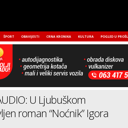
ŠPORT
OBAVIJESTI
CRNA KRONIKA
KULTURA
POGLED U PROŠ
UDIO: U Ljubuškom
ljen roman “Noćnik” Igora