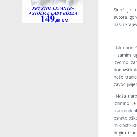
Sinoć je u
autora Igor
naših krajev
„Iako pone
i samim ug
izvorno za
dodavši kak
naše tradic
zavodljivije
„Naša naro
iznimno je 
trancenden
eshatološk
mikrostrukt
dugim i ne