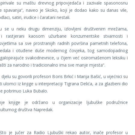
aspirivale su maštu drevnog pripovjedača i zazivale spasonosnu
je spavanja“, naveo je Skoko, koji je dodao kako su danas vile,
dlaci, satiri, irudice i čaratani nestali.
 su se u neku drugu dimenziju, izlovljeni društvenim mrežama,
i i rastjerani kaosom užurbane konzumentske stvarnosti i
svjetlima sa sve prostranijih radnih površina pametnih telefona,
ogledala i otuđene duše modernog čovjeka, tog samodopadnog
galopirajuće svakodnevnice, u čijem već osiromašenom leksiku i
ašti za narodno i tradicionalno ima sve manje mjesta“.
djelu su govorili profesori Boris Brkić i Marija Bašić, u vijećnici su
i ulomci iz knjige u interpretaciji Tigrana Delića, a za glazbeni dio
se pobrinuo Luka Bubalo.
anje knjige je održano u organizacije ljubuške podružnice
ulturnog društva Napredak.
 što je jučer za Radio Ljubuški rekao autor, inače profesor u