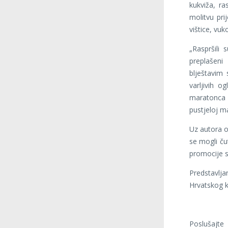
kukviža, r
molitvu pri
vištice, vuko
„Raspršili
preplašen
blještavim 
varljivih 
maratonca 
pustjeloj m
Uz autora o 
se mogli čut
promocije 
Predstavlj
Hrvatskog k
Poslušajte