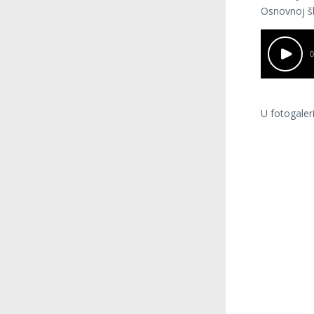
Osnovnoj šk
0
U fotogaleri