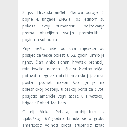
Sinjski ‘Hrvatski anđeli’, članovi udruge 2.
bojne 4. brigade ZNG-a, još jednom su
pokazali svoju humanost i poštovanje
prema obiteljima svojih preminulih i
poginulih suboraca.
Prije nešto više od dva mjeseca od
posljedica teške bolesti u 52. godini umro je
njihov član Vinko Pehar, hrvatski branitelj,
ratni invalid i narednik, čija su životna priča i
pothvat njegove obitelji hrvatskoj javnosti
postali poznati nakon što ga je na
bolesničkoj postelji, u teškoj borbi za život,
posjetio američki vojni ataše u Hrvatskoj,
brigadir Robert Mathers.
Obitelj Vinka Pehara, podrijetlom iz
Ljubuškog, 67 godina brinula se o grobu
američkog vojnog pilota srušenog iznad