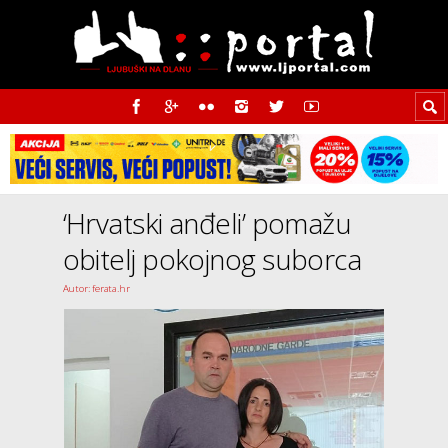
‘Hrvatski anđeli’ pomažu
obitelj pokojnog suborca
Autor: ferata.hr