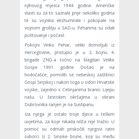
njihovog mjesta 1944. godine. Američke
vlasti su za to saznale prije nekoliko godina
te su vojnika ekshumirale i pokopale na
vojnom groblju u SAD-u. Peharima su odali
poštovanje i počast.
Pokojni Vinko Pehar, veliki domoljub iz
Hercegovine, pristupio je u 2. bojnu 4.
brigade ZNG-a točno na blagdan Velike
Gospe 1991. godine. Došao je na
hodočašće, pomoliti se nebeskoj zaštitnici
Gospi Sinjskoj i nakon toga u odori Hrvatske
vojske, zajedno s Cetinjanima branio Lijepu
našu. U žestokim okršajima u obrani
Dubrovnika ranjen je na Sustipanu.
Iza njega je ostalo troje djece u teškim
uvjetima, za koje nikada ništa nije tražio. U
pomoć su odmah priskočili njegovi ratni
suborci iz 2. Sinjske bojne, koji su među