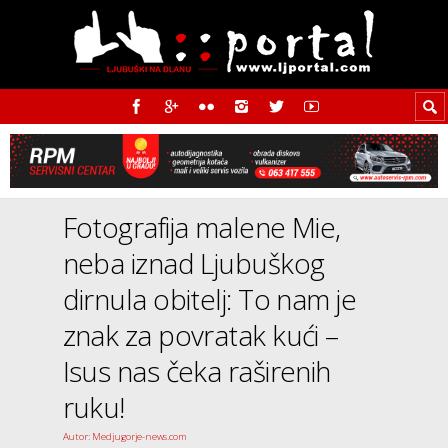
Fotografija malene Mie,
neba iznad Ljubuškog
dirnula obitelj: To nam je
znak za povratak kući –
Isus nas čeka raširenih
ruku!
Autor: Medjugorje-news.com