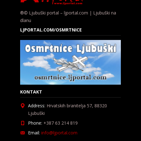
®© Ljubuški portal – ljportal.com | Ljubuški na
dlanu
LJPORTAL.COM/OSMRTNICE
KONTAKT
Address:
Hrvatskih branitelja 57, 88320
Ljubuški
Phone:
+387 63 214 819
Email:
info@ljportal.com