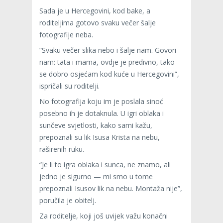
Sada je u Hercegovini, kod bake, a
roditeljima gotovo svaku večer šalje
fotografije neba.
“Svaku večer slika nebo i šalje nam. Govori
nam: tata i mama, ovdje je predivno, tako
se dobro osjećam kod kuće u Hercegovini”,
ispričali su roditelji.
No fotografija koju im je poslala sinoć
posebno ih je dotaknula. U igri oblaka i
sunčeve svjetlosti, kako sami kažu,
prepoznali su lik Isusa Krista na nebu,
raširenih ruku.
“Je li to igra oblaka i sunca, ne znamo, ali
jedno je sigurno — mi smo u tome
prepoznali Isusov lik na nebu. Montaža nije”,
poručila je obitelj.
Za roditelje, koji još uvijek važu konačni