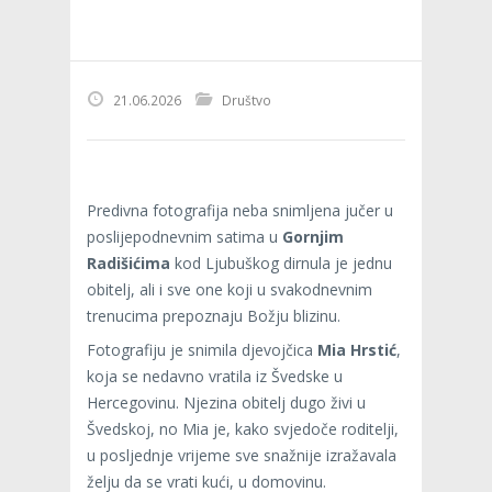
21.06.2026
Društvo
Predivna fotografija neba snimljena jučer u
poslijepodnevnim satima u
Gornjim
Radišićima
kod Ljubuškog dirnula je jednu
obitelj, ali i sve one koji u svakodnevnim
trenucima prepoznaju Božju blizinu.
Fotografiju je snimila djevojčica
Mia Hrstić
,
koja se nedavno vratila iz Švedske u
Hercegovinu. Njezina obitelj dugo živi u
Švedskoj, no Mia je, kako svjedoče roditelji,
u posljednje vrijeme sve snažnije izražavala
želju da se vrati kući, u domovinu.