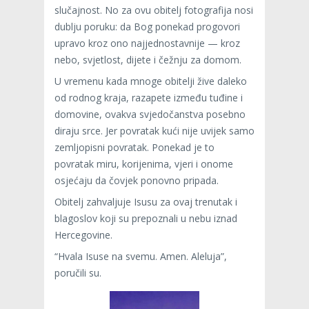
slučajnost. No za ovu obitelj fotografija nosi
dublju poruku: da Bog ponekad progovori
upravo kroz ono najjednostavnije — kroz
nebo, svjetlost, dijete i čežnju za domom.
U vremenu kada mnoge obitelji žive daleko
od rodnog kraja, razapete između tuđine i
domovine, ovakva svjedočanstva posebno
diraju srce. Jer povratak kući nije uvijek samo
zemljopisni povratak. Ponekad je to
povratak miru, korijenima, vjeri i onome
osjećaju da čovjek ponovno pripada.
Obitelj zahvaljuje Isusu za ovaj trenutak i
blagoslov koji su prepoznali u nebu iznad
Hercegovine.
“Hvala Isuse na svemu. Amen. Aleluja”,
poručili su.