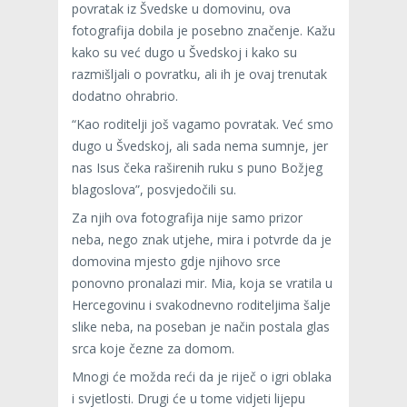
povratak iz Švedske u domovinu, ova
fotografija dobila je posebno značenje. Kažu
kako su već dugo u Švedskoj i kako su
razmišljali o povratku, ali ih je ovaj trenutak
dodatno ohrabrio.
“Kao roditelji još vagamo povratak. Već smo
dugo u Švedskoj, ali sada nema sumnje, jer
nas Isus čeka raširenih ruku s puno Božjeg
blagoslova”, posvjedočili su.
Za njih ova fotografija nije samo prizor
neba, nego znak utjehe, mira i potvrde da je
domovina mjesto gdje njihovo srce
ponovno pronalazi mir. Mia, koja se vratila u
Hercegovinu i svakodnevno roditeljima šalje
slike neba, na poseban je način postala glas
srca koje čezne za domom.
Mnogi će možda reći da je riječ o igri oblaka
i svjetlosti. Drugi će u tome vidjeti lijepu