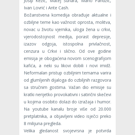
Josip Kežić, Matej Sunara, Mario Pandžić,
Ivan Lovrić i Ante Cash.
Božanstvena komedija obrađuje aktualne i
ozbiljne teme kao važnost oprosta, molitva,
novac u životu vjernika, uloga žena u crkvi,
vjerodostojnost medija, porast depresije,
izazov odgoja, istospolna privlačnost,
cenzura u Crkvi i slično. Od ove godine
emisija je obogaćena novom scenografijom
kafića, a neki su likovi dobili i novi imidž.
Neformalan pristup ozbiljnim temama varira
od glumljenih dijaloga do ozbiljnih razgovora
sa stručnim gostima. Važan dio emisije su
kratki nerijetko provokativni i satirični skečevi
u kojima osobito dolazi do izražaja i humor.
Na youtube kanalu broje više od 20.000
pretplatnika, a objavljeni video isječci preko
8 milijuna pregleda.
Velika gledanost svojevrsna je potvrda