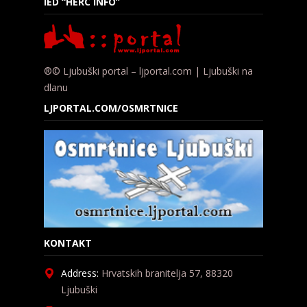
IED “HERC INFO”
®© Ljubuški portal – ljportal.com | Ljubuški na
dlanu
LJPORTAL.COM/OSMRTNICE
KONTAKT
Address:
Hrvatskih branitelja 57, 88320
Ljubuški