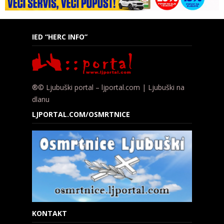
IED “HERC INFO”
®© Ljubuški portal – ljportal.com | Ljubuški na
dlanu
LJPORTAL.COM/OSMRTNICE
KONTAKT