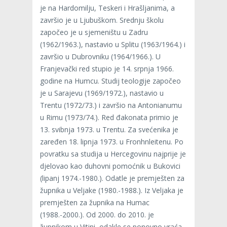
je na Hardomilju, Teskeri i Hrašljanima, a
završio je u Ljubuškom. Srednju školu
započeo je u sjemeništu u Zadru
(1962/1963.), nastavio u Splitu (1963/1964.) i
završio u Dubrovniku (1964/1966.). U
Franjevački red stupio je 14. srpnja 1966.
godine na Humcu. Studij teologije započeo
je u Sarajevu (1969/1972.), nastavio u
Trentu (1972/73.) i završio na Antonianumu
u Rimu (1973/74.). Red đakonata primio je
13. svibnja 1973. u Trentu. Za svećenika je
zaređen 18. lipnja 1973. u Fronhnleitenu. Po
povratku sa studija u Hercegovinu najprije je
djelovao kao duhovni pomoćnik u Bukovici
(lipanj 1974.-1980.). Odatle je premješten za
župnika u Veljake (1980.-1988.). Iz Veljaka je
premješten za župnika na Humac
(1988.-2000.). Od 2000. do 2010. je
župnikom u Vitini, odakle se ponovno vraća