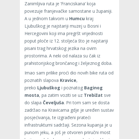
Zanimljiva ruta je ‘Franciskana’ koja
povezuje franjevačke samostane u županiji.
A u jednom takvom u
Humcu
kraj
Ljubuškog je najstariji muzej u Bosni i
Hercegovini koji ima pregršt vrijednosti
poput ploče iz 12. stoljeća što je najstariji
pisani trag hrvatskog jezika na ovim
prostorima. A neki od nalaza su čak iz
prahistorijskog brončanog i željeznog doba.
Imao sam prilike proći dio novih bike ruta od
poznatih slapova
Kravice
,
preko
Ljubuškog
i poznatog
Baginog
mosta
, pa zatim voziti se uz
Trebižat
sve
do slapa
Čeveljuša
. Pri tom sam se dosta
zadržao na Kravicama gdje je uređen sustav
posjećivanja, te izgrađeni prateći
infrastrukturni sadržaji. Sezona kupanja je u
punom jeku, a još je otvoren priručni most