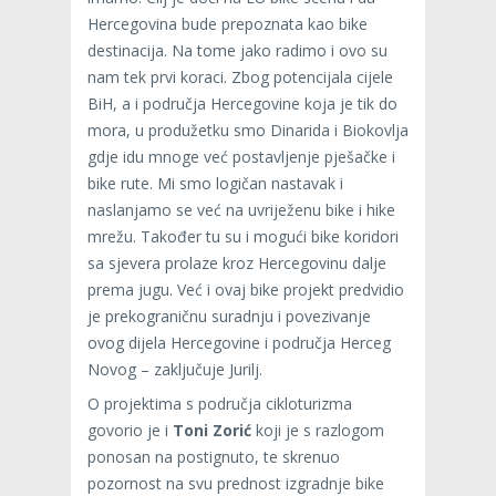
Hercegovina bude prepoznata kao bike
destinacija. Na tome jako radimo i ovo su
nam tek prvi koraci. Zbog potencijala cijele
BiH, a i područja Hercegovine koja je tik do
mora, u produžetku smo Dinarida i Biokovlja
gdje idu mnoge već postavljenje pješačke i
bike rute. Mi smo logičan nastavak i
naslanjamo se već na uvriježenu bike i hike
mrežu. Također tu su i mogući bike koridori
sa sjevera prolaze kroz Hercegovinu dalje
prema jugu. Već i ovaj bike projekt predvidio
je prekograničnu suradnju i povezivanje
ovog dijela Hercegovine i područja Herceg
Novog – zaključuje Jurilj.
O projektima s područja cikloturizma
govorio je i
Toni Zorić
koji je s razlogom
ponosan na postignuto, te skrenuo
pozornost na svu prednost izgradnje bike