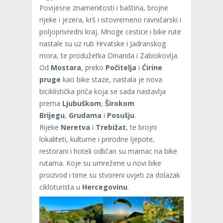
Povijesne znamenitosti i baština, brojne
rijeke i jezera, krš i istovremeno ravničarski i
poljoprivredni kraj. Mnoge cestice i bike rute
nastale su uz rub Hrvatske i Jadranskog
mora, te produžetka Dinarida i Zabiokovlja.
Od
Mostara
, preko
Počitelja
i
Ćirine
pruge
kao bike staze, nastala je nova
biciklistička priča koja se sada nastavlja
prema
Ljubuškom
,
Širokom
Brijegu
,
Grudama
i
Posušju
.
Rijeke
Neretva
i
Trebižat
, te brojni
lokaliteti, kulturne i prirodne ljepote,
restorani i hoteli odličan su mamac na bike
rutama. Koje su umrežene u novi bike
proizvod i time su stvoreni uvjeti za dolazak
cikloturista u
Hercegovinu
.