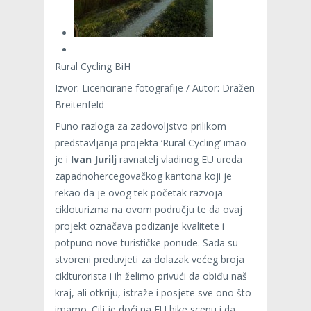
Rural Cycling BiH
Izvor: Licencirane fotografije / Autor: Dražen
Breitenfeld
Puno razloga za zadovoljstvo prilikom
predstavljanja projekta ‘Rural Cycling’ imao
je i
Ivan Jurilj
ravnatelj vladinog EU ureda
zapadnohercegovačkog kantona koji je
rekao da je ovog tek početak razvoja
cikloturizma na ovom području te da ovaj
projekt označava podizanje kvalitete i
potpuno nove turističke ponude. Sada su
stvoreni preduvjeti za dolazak većeg broja
ciklturorista i ih želimo privući da obiđu naš
kraj, ali otkriju, istraže i posjete sve ono što
imamo. Cilj je doći na EU bike scenu i da