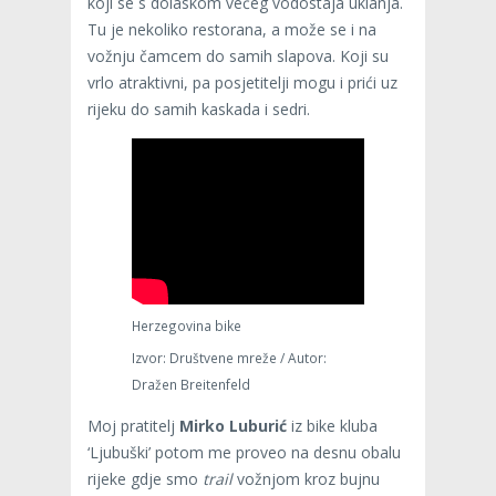
koji se s dolaskom većeg vodostaja uklanja.
Tu je nekoliko restorana, a može se i na
vožnju čamcem do samih slapova. Koji su
vrlo atraktivni, pa posjetitelji mogu i prići uz
rijeku do samih kaskada i sedri.
Herzegovina bike
Izvor: Društvene mreže / Autor:
Dražen Breitenfeld
Moj pratitelj
Mirko Luburić
iz bike kluba
‘Ljubuški’ potom me proveo na desnu obalu
rijeke gdje smo
trail
vožnjom kroz bujnu