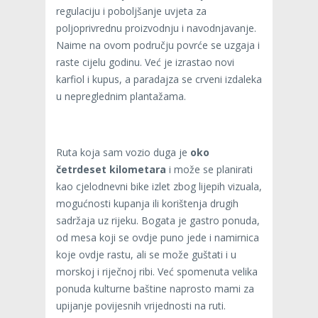
regulaciju i poboljšanje uvjeta za
poljoprivrednu proizvodnju i navodnjavanje.
Naime na ovom području povrće se uzgaja i
raste cijelu godinu. Već je izrastao novi
karfiol i kupus, a paradajza se crveni izdaleka
u nepreglednim plantažama.
Ruta koja sam vozio duga je
oko
četrdeset kilometara
i može se planirati
kao cjelodnevni bike izlet zbog lijepih vizuala,
mogućnosti kupanja ili korištenja drugih
sadržaja uz rijeku. Bogata je gastro ponuda,
od mesa koji se ovdje puno jede i namirnica
koje ovdje rastu, ali se može guštati i u
morskoj i riječnoj ribi. Već spomenuta velika
ponuda kulturne baštine naprosto mami za
upijanje povijesnih vrijednosti na ruti.