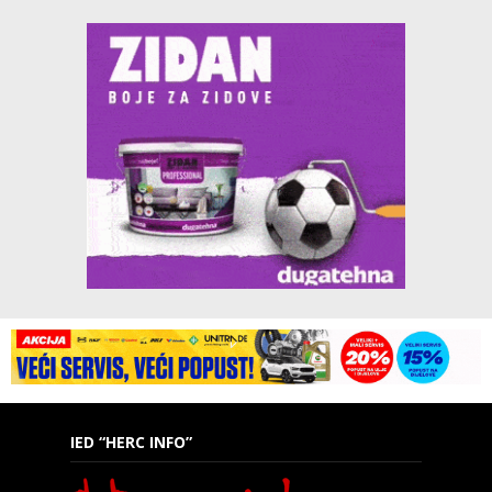
IED “HERC INFO”