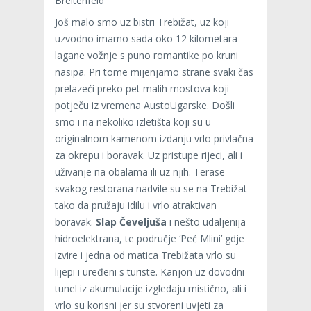
Breitenfeld
Još malo smo uz bistri Trebižat, uz koji
uzvodno imamo sada oko 12 kilometara
lagane vožnje s puno romantike po kruni
nasipa. Pri tome mijenjamo strane svaki čas
prelazeći preko pet malih mostova koji
potječu iz vremena AustoUgarske. Došli
smo i na nekoliko izletišta koji su u
originalnom kamenom izdanju vrlo privlačna
za okrepu i boravak. Uz pristupe rijeci, ali i
uživanje na obalama ili uz njih. Terase
svakog restorana nadvile su se na Trebižat
tako da pružaju idilu i vrlo atraktivan
boravak.
Slap Čeveljuša
i nešto udaljenija
hidroelektrana, te područje ‘Peć Mlini’ gdje
izvire i jedna od matica Trebižata vrlo su
lijepi i uređeni s turiste. Kanjon uz dovodni
tunel iz akumulacije izgledaju mistično, ali i
vrlo su korisni jer su stvoreni uvjeti za