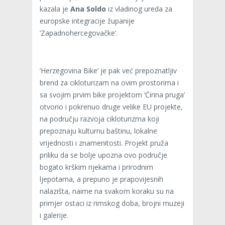
kazala je
Ana Soldo
iz vladinog ureda za
europske integracije županije
‘Zapadnohercegovačke’.
‘Herzegovina Bike’ je pak već prepoznatljiv
brend za cikloturizam na ovim prostorima i
sa svojim prvim bike projektom ‘Ćirina pruga’
otvorio i pokrenuo druge velike EU projekte,
na području razvoja cikloturizma koji
prepoznaju kulturnu baštinu, lokalne
vrijednosti i znamenitosti. Projekt pruža
priliku da se bolje upozna ovo područje
bogato krškim rijekama i prirodnim
ljepotama, a prepuno je prapovijesnih
nalazišta, naime na svakom koraku su na
primjer ostaci iz rimskog doba, brojni muzeji
i galerije.