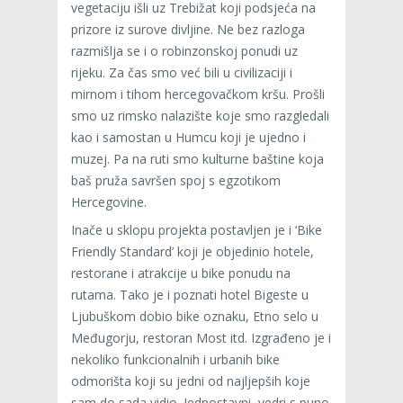
vegetaciju išli uz Trebižat koji podsjeća na
prizore iz surove divljine. Ne bez razloga
razmišlja se i o robinzonskoj ponudi uz
rijeku. Za čas smo već bili u civilizaciji i
mirnom i tihom hercegovačkom kršu. Prošli
smo uz rimsko nalazište koje smo razgledali
kao i samostan u Humcu koji je ujedno i
muzej. Pa na ruti smo kulturne baštine koja
baš pruža savršen spoj s egzotikom
Hercegovine.
Inače u sklopu projekta postavljen je i ‘Bike
Friendly Standard’ koji je objedinio hotele,
restorane i atrakcije u bike ponudu na
rutama. Tako je i poznati hotel Bigeste u
Ljubuškom dobio bike oznaku, Etno selo u
Međugorju, restoran Most itd. Izgrađeno je i
nekoliko funkcionalnih i urbanih bike
odmorišta koji su jedni od najljepših koje
sam do sada vidio. Jednostavni, vedri s puno