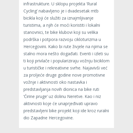
infrastrukture. U sklopu projekta ‘Rural
Cycling’ nabavljeno je i dvadesetak mtb
bicikla koji će služiti za iznajmljivanje
turistima, a njih će moći koristiti i lokalni
stanovnici, te bike klubovi koji su velika
podrška i potpora razvoju cikloturizma u
Hercegovini. Kako bi rute živjele na njima se
stalno mora nešto događati. Eventi i izleti su
ti koji privlače i populariziraju vožnju biciklom
u turističke i rekreativne svrhe. Najavivši već
za proljeće druge godine nove promotivne
vožnje i aktivnosti oko nastavka i
predstavljanja novih dionica na bike ruti
‘Ćirine pruge’ uz dolinu Neretve. Kao i niz
aktivnosti koje će unaprjeđivati upravo
predstavljeni bike projekt koji ide kroz ruralni
dio Zapadne Hercegovine.