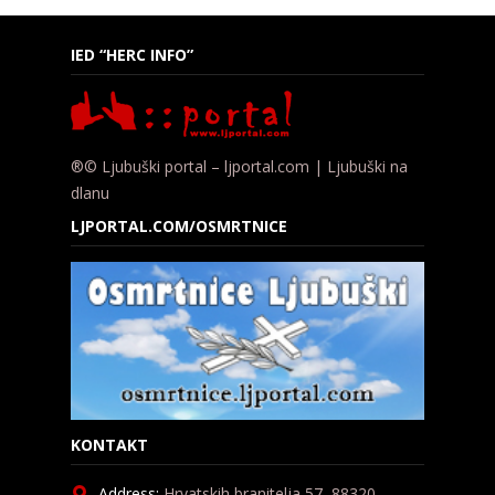
IED “HERC INFO”
®© Ljubuški portal – ljportal.com | Ljubuški na
dlanu
LJPORTAL.COM/OSMRTNICE
KONTAKT
Address:
Hrvatskih branitelja 57, 88320