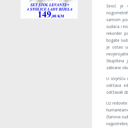
Sinoć je 
nogometni
samom poče
sudaca i in
rekorder p
bogate suda
je ostao u
nevjerojatn
Skupština 
zabrane oku
U izvješću
održava ed
održavali z
Uz redovite 
humanitarno
članova sud
najpotrebni