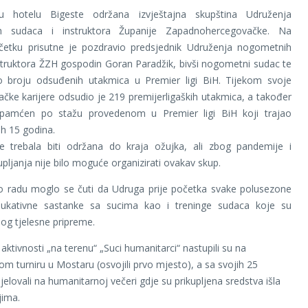
u hotelu Bigeste održana izvještajna skupština Udruženja
h sudaca i instruktora Županije Zapadnohercegovačke. Na
tku prisutne je pozdravio predsjednik Udruženja nogometnih
struktora ŽZH gospodin Goran Paradžik, bivši nogometni sudac te
o broju odsuđenih utakmica u Premier ligi BiH. Tijekom svoje
čke karijere odsudio je 219 premijerligaških utakmica, a također
pamćen po stažu provedenom u Premier ligi BiH koji trajao
ih 15 godina.
je trebala biti održana do kraja ožujka, ali zbog pandemije i
pljanja nije bilo moguće organizirati ovakav skup.
 o radu moglo se čuti da Udruga prije početka svake polusezone
ukativne sastanke sa sucima kao i treninge sudaca koje su
bog tjelesne pripreme.
aktivnosti „na terenu“ „Suci humanitarci“ nastupili su na
m turniru u Mostaru (osvojili prvo mjesto), a sa svojih 25
jelovali na humanitarnoj večeri gdje su prikupljena sredstva išla
jima.