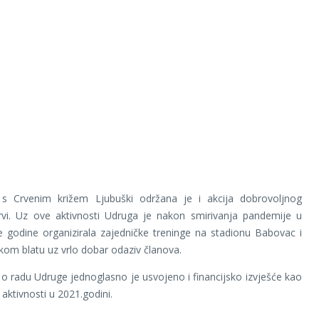
 s Crvenim križem Ljubuški održana je i akcija dobrovoljnog
krvi. Uz ove aktivnosti Udruga je nakon smirivanja pandemije u
le godine organizirala zajedničke treninge na stadionu Babovac i
om blatu uz vrlo dobar odaziv članova.
 o radu Udruge jednoglasno je usvojeno i financijsko izvješće kao
i aktivnosti u 2021.godini.