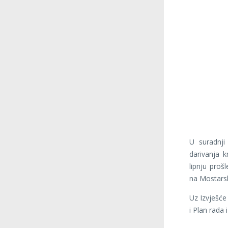
U suradnji
darivanja 
lipnju proš
na Mostarsk
Uz Izvješće
i Plan rada 