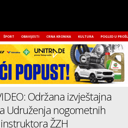
ŠPORT
OBAVIJESTI
CRNA KRONIKA
KULTURA
POGLED U PROŠ
DEO: Održana izvještajna
na Udruženja nogometnih
 instruktora ŽZH