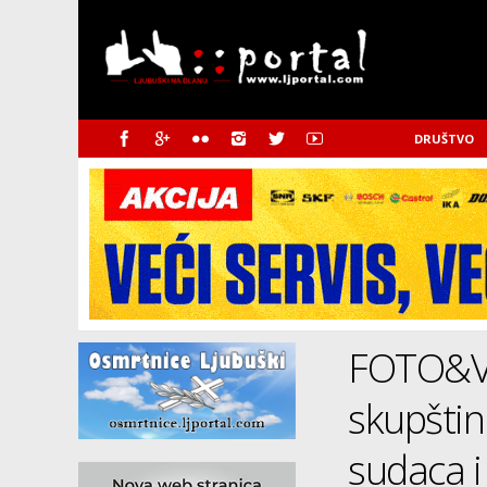
DRUŠTVO
FOTO&VI
skupšti
sudaca i