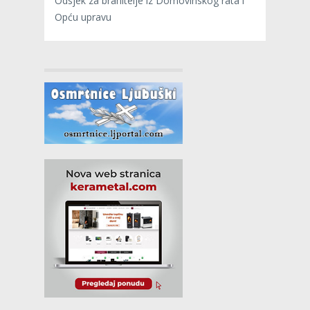
Odsjek za branitelje iz Domovinskog rata i
Opću upravu