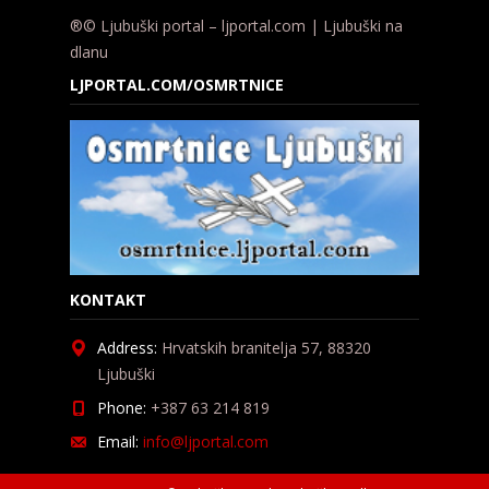
®© Ljubuški portal – ljportal.com | Ljubuški na
dlanu
LJPORTAL.COM/OSMRTNICE
KONTAKT
Address:
Hrvatskih branitelja 57, 88320
Ljubuški
Phone:
+387 63 214 819
Email:
info@ljportal.com