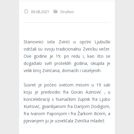
09.08.2021
Društvo
Stanovnici sela Zvirići u općini Ljubuški
održali su svoju tradicionalnu Zvirićku večer.
Ove godine je 19. po redu i, kao što se
događalo svih proteklih godina, okupila je
velik broj Zvirićana, domaćih i raseljenih.
Susret je počeo svetom misom u 19 sati
koju je predvodio fra Goran Azinović , u
koncelebraciji s humačkim župnik fra Ljubo
Kurtović, gvardijanom fra Darijom Dodigom,
fra Ivanom Paponjom i fra Žarkom Ilićem, a
pjevanjem ju je uzveličala Zvirićka mladež.