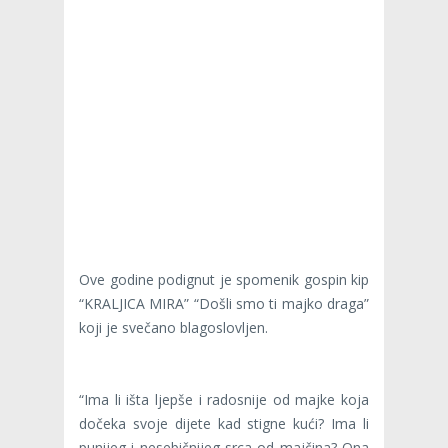
Ove godine podignut je spomenik gospin kip
“KRALJICA MIRA” “Došli smo ti majko draga”
koji je svečano blagoslovljen.
“Ima li išta ljepše i radosnije od majke koja
dočeka svoje dijete kad stigne kući? Ima li
punijeg i nesebičnijeg srca od majčina? Ona