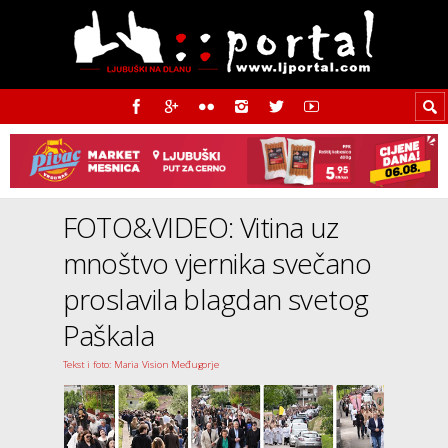
FOTO&VIDEO: Vitina uz
mnoštvo vjernika svečano
proslavila blagdan svetog
Paškala
Tekst i foto: Maria Vision Međugorje