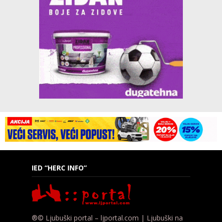
IED “HERC INFO”
®© Ljubuški portal – ljportal.com | Ljubuški na