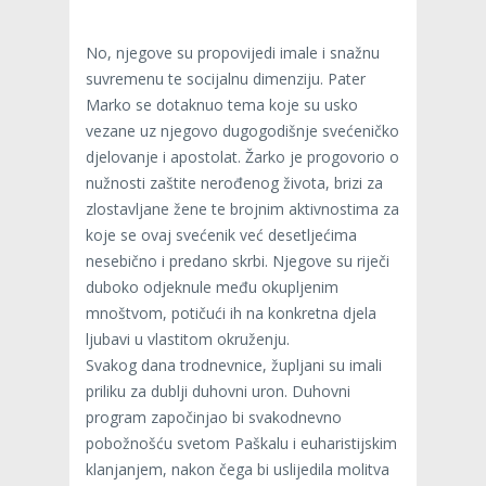
No, njegove su propovijedi imale i snažnu
suvremenu te socijalnu dimenziju. Pater
Marko se dotaknuo tema koje su usko
vezane uz njegovo dugogodišnje svećeničko
djelovanje i apostolat. Žarko je progovorio o
nužnosti zaštite nerođenog života, brizi za
zlostavljane žene te brojnim aktivnostima za
koje se ovaj svećenik već desetljećima
nesebično i predano skrbi. Njegove su riječi
duboko odjeknule među okupljenim
mnoštvom, potičući ih na konkretna djela
ljubavi u vlastitom okruženju.
Svakog dana trodnevnice, župljani su imali
priliku za dublji duhovni uron. Duhovni
program započinjao bi svakodnevno
pobožnošću svetom Paškalu i euharistijskim
klanjanjem, nakon čega bi uslijedila molitva