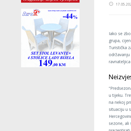
17.05.20
Iako se zbog
grupa, cije
Turistička 
održavanju 
ravnateljica
Neizvj
“Predsezon
u tijeku. T
na nekoj pri
situaciju u
Hercegovinu
sezone, ali 
prezentirat