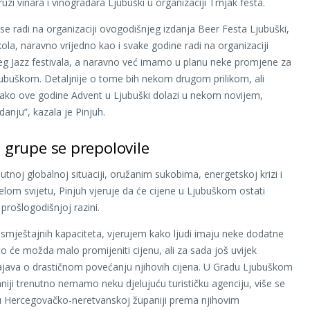
zi vinara i vinogradara Ljubuški u organizaciji Trnjak festa.
 se radi na organizaciji ovogodišnjeg izdanja Beer Festa Ljubuški,
ola, naravno vrijedno kao i svake godine radi na organizaciji
g Jazz festivala, a naravno već imamo u planu neke promjene za
ubuškom. Detaljnije o tome bih nekom drugom prilikom, ali
ko ove godine Advent u Ljubuški dolazi u nekom novijem,
danju”, kazala je Pinjuh.
e grupe se prepolovile
utnoj globalnoj situaciji, oružanim sukobima, energetskoj krizi i
cijelom svijetu, Pinjuh vjeruje da će cijene u Ljubuškom ostati
 prošlogodišnjoj razini.
e smještajnih kapaciteta, vjerujem kako ljudi imaju neke dodatne
to će možda malo promijeniti cijenu, ali za sada još uvijek
ava o drastičnom povećanju njihovih cijena. U Gradu Ljubuškom
aniji trenutno nemamo neku djelujuću turističku agenciju, više se
 Hercegovačko-neretvanskoj županiji prema njihovim