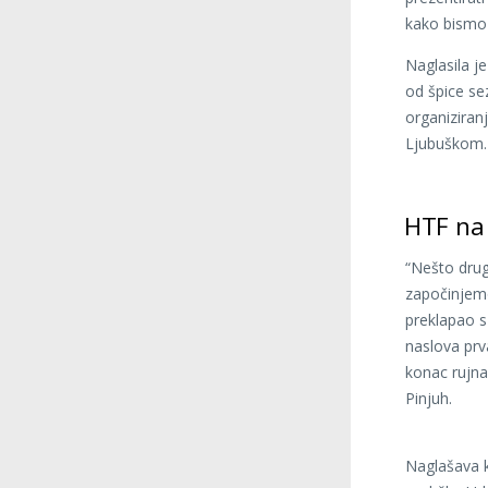
kako bismo p
Naglasila j
od špice sez
organiziran
Ljubuškom.
HTF na
“Nešto drug
započinjem
preklapao s
naslova prv
konac rujna,
Pinjuh.
Naglašava k