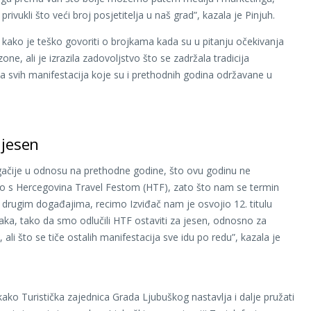
rivukli što veći broj posjetitelja u naš grad”, kazala je Pinjuh.
e kako je teško govoriti o brojkama kada su u pitanju očekivanja
one, ali je izrazila zadovoljstvo što se zadržala tradicija
ja svih manifestacija koje su i prethodnih godina održavane u
 jesen
ačije u odnosu na prethodne godine, što ovu godinu ne
o s Hercegovina Travel Festom (HTF), zato što nam se termin
 drugim događajima, recimo Izviđač nam je osvojio 12. titulu
aka, tako da smo odlučili HTF ostaviti za jesen, odnosno za
 ali što se tiče ostalih manifestacija sve idu po redu”, kazala je
ako Turistička zajednica Grada Ljubuškog nastavlja i dalje pružati