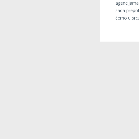
agencijama, 
sada prepol
ćemo u srcu 