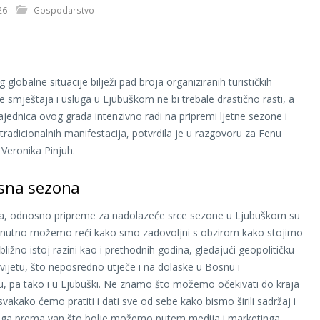
26
Gospodarstvo
 globalne situacije bilježi pad broja organiziranih turističkih
ne smještaja i usluga u Ljubuškom ne bi trebale drastično rasti, a
zajednica ovog grada intenzivno radi na pripremi ljetne sezone i
tradicionalnih manifestacija, potvrdila je u razgovoru za Fenu
 Veronika Pinjuh.
esna sezona
a, odnosno pripreme za nadolazeće srce sezone u Ljubuškom su
renutno možemo reći kako smo zadovoljni s obzirom kako stojimo
bližno istoj razini kao i prethodnih godina, gledajući geopolitičku
 svijetu, što neposredno utječe i na dolaske u Bosnu i
, pa tako i u Ljubuški. Ne znamo što možemo očekivati do kraja
svakako ćemo pratiti i dati sve od sebe kako bismo širili sadržaj i
i ga prema van što bolje možemo putem medija i marketinga,