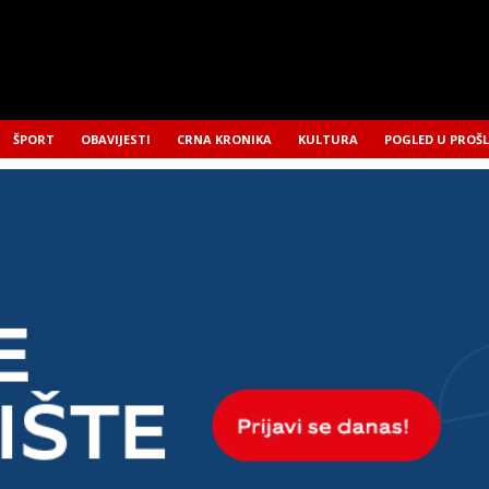
ŠPORT
OBAVIJESTI
CRNA KRONIKA
KULTURA
POGLED U PROŠ