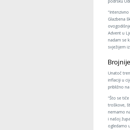
podršku Udru
“Intenzivno
Glazbena šk
ovogodišnje
Advent u Lj
nadam se ka
svježijem iz
Brojnij
Unatoč tren
inflaciji u 
približno na
“Što se tič
troškove, š
nemamo naj
i našoj žup
ogledamo u