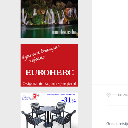
11.06.20
Gost emisij