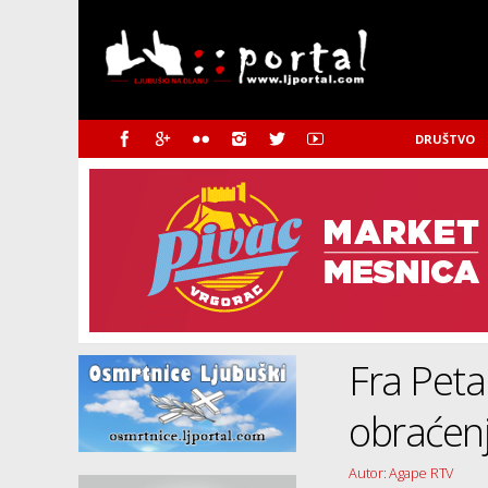
DRUŠTVO
Fra Peta
obraćenj
Autor: Agape RTV