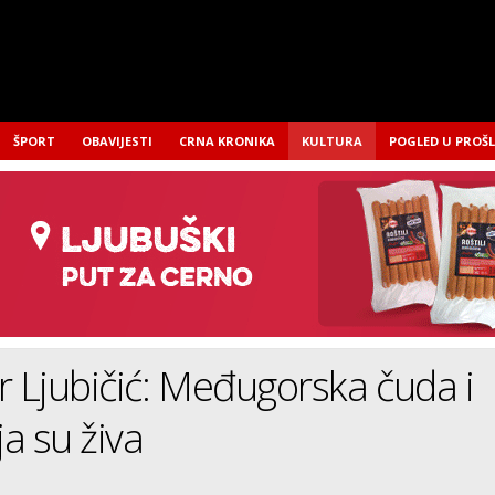
ŠPORT
OBAVIJESTI
CRNA KRONIKA
KULTURA
POGLED U PROŠ
r Ljubičić: Međugorska čuda i
a su živa