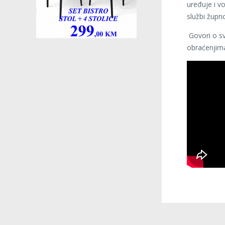
uređuje i vo
službi župn
Govori o sv
obraćenjim