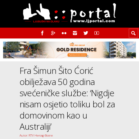
Fra Šimun Šito Ćorić
obilježava 50 godina
svećeničke službe: ‘Nigdje
nisam osjetio toliku bol za
domovinom kao u
Australiji’
Autor: RTV Herceg-Bosne