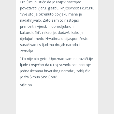
Fra Šimun ističe da je uvijek nastojao
povezivati vjeru, glazbu, književnost i kulturu.
“Sve što je okrenuto čovjeku mene je
nadahnjivalo. Zato sam to nastojao
prenositi i vjerski, i domoljubno, i
kulturološki”, rekao je, dodavši kako je
djelujući među Hrvatima u dijaspori često
surađivao i s ljudima drugih naroda i
zemalja.
“To nije bio geto. Upoznao sam najrazličitije
ljude i osjećao da u toj raznolikosti nastaje
jedna ikebana hrvatskog naroda”, zaključio
je fra Šimun Šito Ćorić.
Više na: