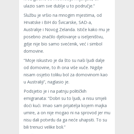
ulazio sam sve dublje u to područje.”
Službu je vršio na mnogim mjestima, od
Hrvatske i BiH do Švicarske, SAD-a,
Australije i Novog Zelanda. Ističe kako mu je
posebno značilo djelovanje u iseljeništvu,
gdje nije bio samo svećenik, već i simbol
domovine.
“Moje iskustvo je da što su naši ljudi dalje
od domovine, to ih ona više vuče. Nigdje
nisam osjetio toliku bol za domovinom kao
u Australiji”, naglasio je.
Podsjetio je i na patnju političkih
emigranata: “Dobri su to ljudi, a nisu smjeli
doći kući. Imao sam prijatelja kojem majka
umire, a on nije mogao ni na sprovod jer mu
nisu dali potvrdu da ga neće uhapsiti. To su
bili trenuci velike boli.”