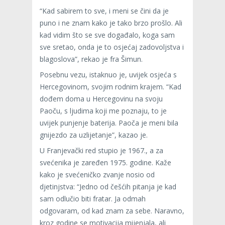
“Kad sabirem to sve, i meni se čini da je
puno i ne znam kako je tako brzo prošlo. Ali
kad vidim što se sve događalo, koga sam
sve sretao, onda je to osjećaj zadovoljstva i
blagoslova”, rekao je fra Šimun.
Posebnu vezu, istaknuo je, uvijek osjeća s
Hercegovinom, svojim rodnim krajem. “Kad
dođem doma u Hercegovinu na svoju
Paoču, s ljudima koji me poznaju, to je
uvijek punjenje baterija. Paoča je meni bila
gnijezdo za uzlijetanje”, kazao je.
U Franjevački red stupio je 1967., a za
svećenika je zaređen 1975. godine. Kaže
kako je svećeničko zvanje nosio od
djetinjstva: “Jedno od češćih pitanja je kad
sam odlučio biti fratar. Ja odmah
odgovaram, od kad znam za sebe. Naravno,
kroz godine se motivacija mijenjala, ali