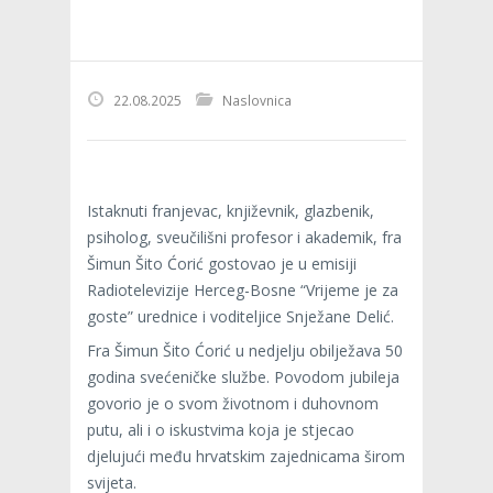
22.08.2025
Naslovnica
Istaknuti franjevac, književnik, glazbenik,
psiholog, sveučilišni profesor i akademik, fra
Šimun Šito Ćorić gostovao je u emisiji
Radiotelevizije Herceg-Bosne “Vrijeme je za
goste” urednice i voditeljice Snježane Delić.
Fra Šimun Šito Ćorić u nedjelju obilježava 50
godina svećeničke službe. Povodom jubileja
govorio je o svom životnom i duhovnom
putu, ali i o iskustvima koja je stjecao
djelujući među hrvatskim zajednicama širom
svijeta.