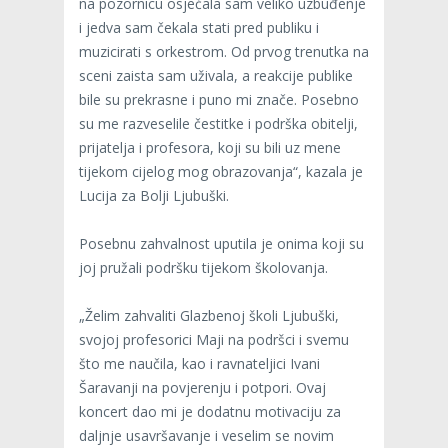
na pozornicu osjećala sam veliko uzbuđenje
i jedva sam čekala stati pred publiku i
muzicirati s orkestrom. Od prvog trenutka na
sceni zaista sam uživala, a reakcije publike
bile su prekrasne i puno mi znače. Posebno
su me razveselile čestitke i podrška obitelji,
prijatelja i profesora, koji su bili uz mene
tijekom cijelog mog obrazovanja“, kazala je
Lucija za Bolji Ljubuški.
Posebnu zahvalnost uputila je onima koji su
joj pružali podršku tijekom školovanja.
„Želim zahvaliti Glazbenoj školi Ljubuški,
svojoj profesorici Maji na podršci i svemu
što me naučila, kao i ravnateljici Ivani
Šaravanji na povjerenju i potpori. Ovaj
koncert dao mi je dodatnu motivaciju za
daljnje usavršavanje i veselim se novim