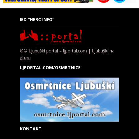
IED “HERC INFO”
®© Ljubuški portal – ljportal.com | Ljubuški na
dlanu
LJPORTAL.COM/OSMRTNICE
KONTAKT