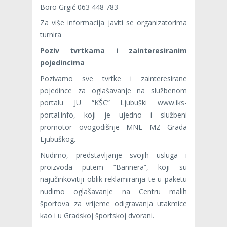
Boro Grgić 063 448 783
Za više informacija javiti se organizatorima
turnira
Poziv tvrtkama i zainteresiranim
pojedincima
Pozivamo sve tvrtke i zainteresirane
pojedince za oglašavanje na službenom
portalu JU “KŠC” Ljubuški www.iks-
portal.info, koji je ujedno i službeni
promotor ovogodišnje MNL MZ Grada
Ljubuškog.
Nudimo, predstavljanje svojih usluga i
proizvoda putem ”Bannera”, koji su
najučinkovitiji oblik reklamiranja te u paketu
nudimo oglašavanje na Centru malih
športova za vrijeme odigravanja utakmice
kao i u Gradskoj športskoj dvorani.