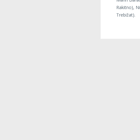
Rakitno), N
Trebižat).