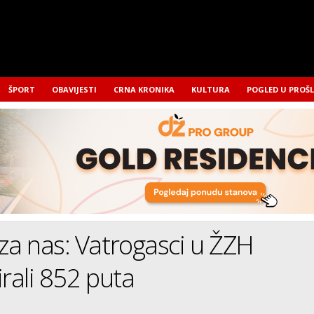
ŠPORT
OBAVIJESTI
CRNA KRONIKA
KULTURA
POGLED U PROŠ
za nas: Vatrogasci u ŽZH
irali 852 puta