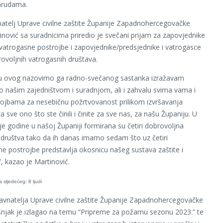
Grudama.
atelj Uprave civilne zaštite Županije Zapadnohercegovačke
nović sa suradnicima priredio je svečani prijam za zapovjednike
e vatrogasne postrojbe i zapovjednike/predsjednike i vatrogasce
voljnih vatrogasnih društava.
u ovog nazovimo ga radno-svečanog sastanka izražavam
o našim zajedništvom i suradnjom, ali i zahvalu svima vama i
ojbama za nesebičnu požrtvovanost prilikom izvršavanja
a sve ono što ste činili i činite za sve nas, za našu Županiju. U
ije godine u našoj Županiji formirana su četiri dobrovoljna
društva tako da ih danas imamo sedam što uz četiri
ne postrojbe predstavlja okosnicu našeg sustava zaštite i
, kazao je Martinović.
vnatelja Uprave civilne zaštite Županije Zapadnohercegovačke
jak je izlagao na temu “Pripreme za požarnu sezonu 2023.” te