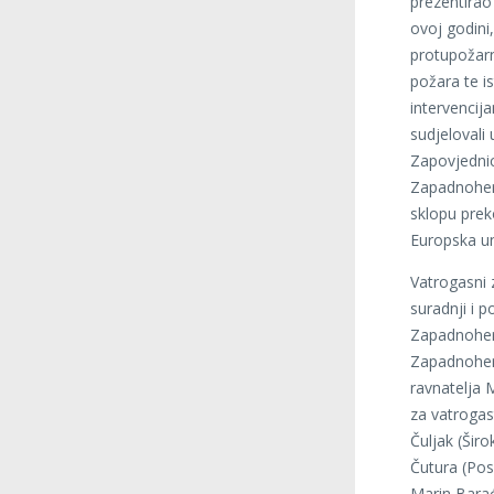
prezentirao 
ovoj godini,
protupožarn
požara te is
intervencij
sudjelovali 
Zapovjednici
Zapadnoher
sklopu prek
Europska un
Vatrogasni 
suradnji i p
Zapadnoherc
Zapadnoher
ravnatelja 
za vatrogas
Čuljak (Širo
Čutura (Pos
Marin Bara