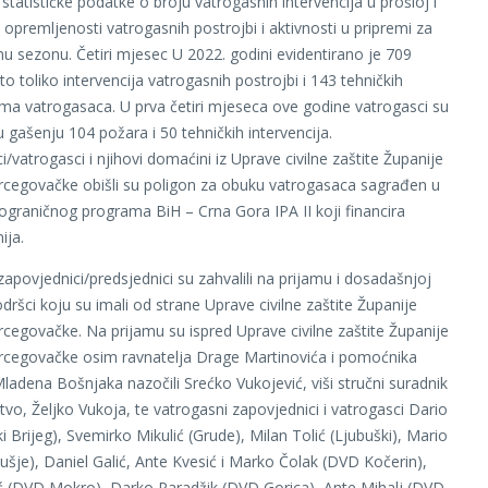
statističke podatke o broju vatrogasnih intervencija u prošloj i
 opremljenosti vatrogasnih postrojbi i aktivnosti u pripremi za
u sezonu. Četiri mjesec U 2022. godini evidentirano je 709
to toliko intervencija vatrogasnih postrojbi i 143 tehničkih
ama vatrogasaca. U prva četiri mjeseca ove godine vatrogasci su
u gašenju 104 požara i 50 tehničkih intervencija.
/vatrogasci i njihovi domaćini iz Uprave civilne zaštite Županije
cegovačke obišli su poligon za obuku vatrogasaca sagrađen u
ograničnog programa BiH – Crna Gora IPA II koji financira
ija.
zapovjednici/predsjednici su zahvalili na prijamu i dosadašnjoj
odršci koju su imali od strane Uprave civilne zaštite Županije
egovačke. Na prijamu su ispred Uprave civilne zaštite Županije
cegovačke osim ravnatelja Drage Martinovića i pomoćnika
Mladena Bošnjaka nazočili Srećko Vukojević, viši stručni suradnik
tvo, Željko Vukoja, te vatrogasni zapovjednici i vatrogasci Dario
ki Brijeg), Svemirko Mikulić (Grude), Milan Tolić (Ljubuški), Mario
ušje), Daniel Galić, Ante Kvesić i Marko Čolak (DVD Kočerin),
ć (DVD Mokro), Darko Paradžik (DVD Gorica), Ante Mihalj (DVD