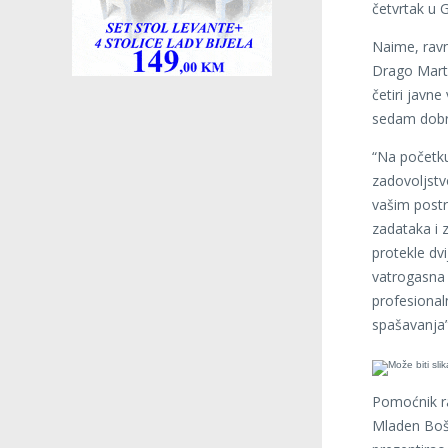
četvrtak u 
Naime, ravn
Drago Marti
četiri javn
sedam dobro
“Na početk
zadovoljstv
vašim postr
zadataka i z
protekle dv
vatrogasna 
profesional
spašavanja”
Pomoćnik ra
Mladen Bošn