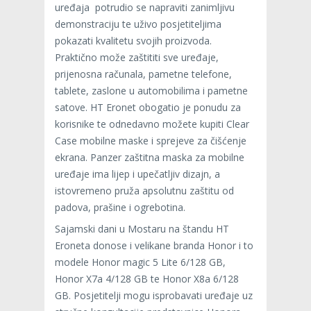
uređaja potrudio se napraviti zanimljivu
demonstraciju te uživo posjetiteljima
pokazati kvalitetu svojih proizvoda.
Praktično može zaštititi sve uređaje,
prijenosna računala, pametne telefone,
tablete, zaslone u automobilima i pametne
satove. HT Eronet obogatio je ponudu za
korisnike te odnedavno možete kupiti Clear
Case mobilne maske i sprejeve za čišćenje
ekrana. Panzer zaštitna maska za mobilne
uređaje ima lijep i upečatljiv dizajn, a
istovremeno pruža apsolutnu zaštitu od
padova, prašine i ogrebotina.
Sajamski dani u Mostaru na štandu HT
Eroneta donose i velikane branda Honor i to
modele Honor magic 5 Lite 6/128 GB,
Honor X7a 4/128 GB te Honor X8a 6/128
GB. Posjetitelji mogu isprobavati uređaje uz