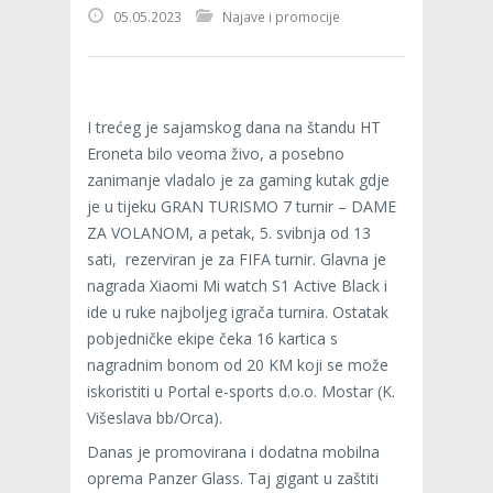
05.05.2023
Najave i promocije
I trećeg je sajamskog dana na štandu HT
Eroneta bilo veoma živo, a posebno
zanimanje vladalo je za gaming kutak gdje
je u tijeku GRAN TURISMO 7 turnir – DAME
ZA VOLANOM, a petak, 5. svibnja od 13
sati, rezerviran je za FIFA turnir. Glavna je
nagrada Xiaomi Mi watch S1 Active Black i
ide u ruke najboljeg igrača turnira. Ostatak
pobjedničke ekipe čeka 16 kartica s
nagradnim bonom od 20 KM koji se može
iskoristiti u Portal e-sports d.o.o. Mostar (K.
Višeslava bb/Orca).
Danas je promovirana i dodatna mobilna
oprema Panzer Glass. Taj gigant u zaštiti