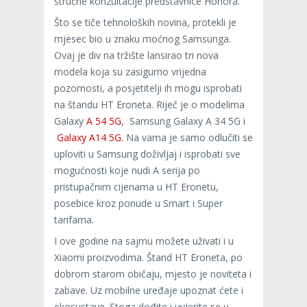
stručne konzultacije predstavnice Honora.
Što se tiče tehnoloških novina, protekli je
mjesec bio u znaku moćnog Samsunga.
Ovaj je div na tržište lansirao tri nova
modela koja su zasigurno vrijedna
pozornosti, a posjetitelji ih mogu isprobati
na štandu HT Eroneta. Riječ je o modelima
Galaxy
A 54 5G
, Samsung Galaxy A 34 5G i
Galaxy A14 5G.
Na vama je samo odlučiti se
uploviti u Samsung doživljaj i isprobati sve
mogućnosti koje nudi A serija po
pristupačnim cijenama u HT Eronetu,
posebice kroz ponude u Smart i Super
tarifama.
I ove godine na sajmu možete uživati i u
Xiaomi proizvodima. Štand HT Eroneta, po
dobrom starom običaju, mjesto je noviteta i
zabave. Uz mobilne uređaje upoznat ćete i
ekosustave. Stoga dođite i uvjerite se u