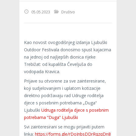
05.05.2023
Društvo
Kao novost ovogodišnjeg izdanja Ljubuški
Outdoor Festivala donosimo spust kajacima
na jednoj od najljepših dionica rijeke
Trebižat: od kupališta Čeveljuša do
vodopada Kravica.
Prijave su otvorene za sve zainteresirane,
koji sudjelovanjem i uplatom kotizacije
direktno podržavaju rad Udruge roditelja
djece s posebnim potrebama „Duga“
Ljubuški
Udruga roditelja djece s posebnim
potrebama “Duga” Ljubuški
Svi zainteresirani se mogu prijaviti putem
linka:
https://forms.gle/rDoJnbsDDrRqzqDn8