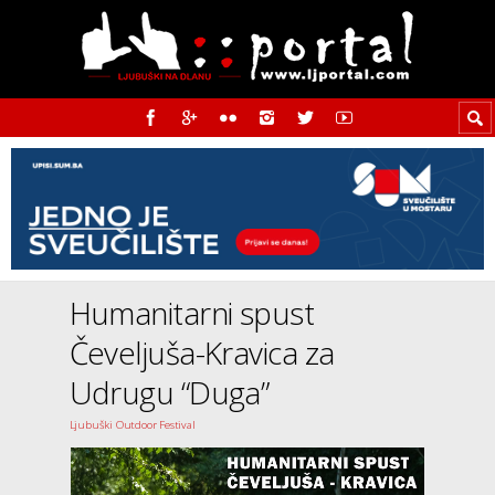
Humanitarni spust
Čeveljuša-Kravica za
Udrugu “Duga”
Ljubuški Outdoor Festival