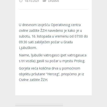
18.10.2021
Društvo
U dnevnom izvješću Operativnog centra
civilne zaštite ŽZH navedeno je kako je u
subotu, 16. listopada u vremenu od 07:00 do
09:30 sati zabilježen požar u Gradu
Ljubuškom.
Naime, ljubuški vatrogasci (pet vatrogasaca
s tri vozila) gasili su požar u mjestu Prolog.
Gorjela veća količina drva u pomoćnom
objektu pršutane “Herceg”, priopćeno je iz
Civilne zaštite ŽZH.