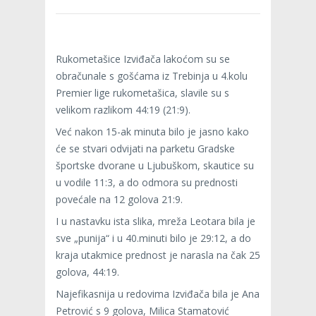
Rukometašice Izviđača lakoćom su se
obračunale s gošćama iz Trebinja u 4.kolu
Premier lige rukometašica, slavile su s
velikom razlikom 44:19 (21:9).
Već nakon 15-ak minuta bilo je jasno kako
će se stvari odvijati na parketu Gradske
športske dvorane u Ljubuškom, skautice su
u vodile 11:3, a do odmora su prednosti
povećale na 12 golova 21:9.
I u nastavku ista slika, mreža Leotara bila je
sve „punija“ i u 40.minuti bilo je 29:12, a do
kraja utakmice prednost je narasla na čak 25
golova, 44:19.
Najefikasnija u redovima Izviđača bila je Ana
Petrović s 9 golova, Milica Stamatović