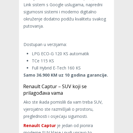
Link sistem s Google uslugama, napredni
sigurnosni sistemi i moderno digitalno
okruženje dodatno podižu kvalitetu svakog
putovanja.
Dostupan u verzijama:
LPG ECO-G 120 KS automatik
TCe 115 KS
Full Hybrid E-Tech 160 KS
Samo 36.900 KM uz 10 godina garancije.
Renault Captur – SUV koji se
prilagođava vama
Ako ste ikada pomislili da vam treba SUV,
vjerojatno ste razmišljali o prostoru,
preglednosti i osjećaju sigurnosti.
Renault Captur
je jedan od pionira
moderne SUV klase i nudi upravo to.