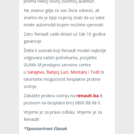
prema nekoj novoj životnoj avanturi.
Ne znamo gdje će vas život odvesti, ali
znamo da je lijep osjećaj znati da uz sebe
imate automobil kojem možete vjerovati.
Zato Renault sada dolazi uz čak 10 godina
garancije.
Želite li saznati koji Renault model najbolje
odgovara vašim potrebama, posjetite
GUMA M prodajno-servisne centre
u
Sarajevu
,
Banjoj Luci
,
Mostaru
i
Tuzli
te
iskoristite mogućnost besplatne probne
vožnje.
Zakažite probnu vožnju na
renault.ba
ili
pozivom na besplatni broj 0800 88 88 0
Vrijeme je za pravu odluku. Vrijeme je za
Renault!
*Sponzorirani članak