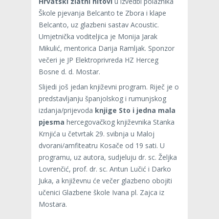
Hrvatski zlatni hitovi
u izvedbi polaznika
Škole pjevanja Belcanto te Zbora i klape
Belcanto, uz glazbeni sastav Acoustic.
Umjetnička voditeljica je Monija Jarak
Mikulić, mentorica Darija Ramljak. Sponzor
večeri je JP Elektroprivreda HZ Herceg
Bosne d. d. Mostar.
Slijedi još jedan književni program. Riječ je o
predstavljanju španjolskog i rumunjskog
izdanja/prijevoda
knjige Sto i jedna mala
pjesma
hercegovačkog književnika Stanka
Krnjića u četvrtak 29. svibnja u Maloj
dvorani/amfiteatru Kosače od 19 sati. U
programu, uz autora, sudjeluju dr. sc. Željka
Lovrenčić, prof. dr. sc. Antun Lučić i Darko
Juka, a književnu će večer glazbeno obojiti
učenici Glazbene škole Ivana pl. Zajca iz
Mostara.