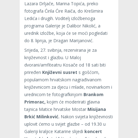
Lazara Drljače, Marina Topića, preko
fotografa Ćirila Ćire Raiča, do Krešimira
Ledića i drugih. Voditelj izložbenoga
programa Galerije je Dalibor Nikolić, a
urednik izložbe, koja će se moći pogledati
do 8. lipnja, je Dragan Marijanović.
Srijeda, 27. svibnja, rezervirana je za
književnost i glazbu. U Maloj
dvorani/amfiteatru Kosače od 18 sati biti
priređen
Književni susret
s gošćom,
popularnom hrvatskom nagrađivanom
književnicom za djecu i mlade, novinarkom i
urednicom te fotografkinjom
Brankom
Primorac,
kojim će moderirati glavna
tajnica Matice hrvatske Mostar
Misijana
Brkić Milinković.
Nakon svijeta književnosti
uplovit ćemo u svijet glazbe – od 19.30 u
Galeriji kraljice Katarine slijedi
koncert