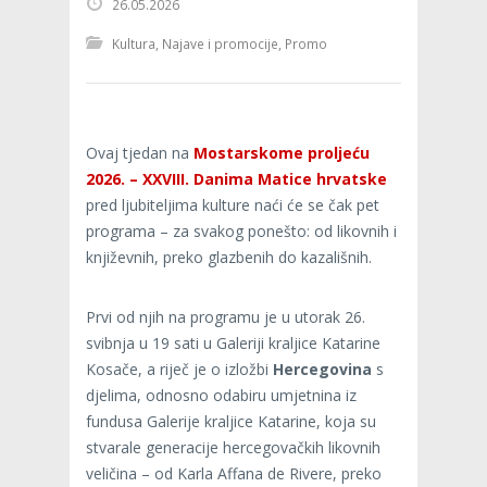
26.05.2026
Kultura
,
Najave i promocije
,
Promo
Ovaj tjedan na
Mostarskome proljeću
2026. – XXVIII. Danima Matice hrvatske
pred ljubiteljima kulture naći će se čak pet
programa – za svakog ponešto: od likovnih i
književnih, preko glazbenih do kazališnih.
Prvi od njih na programu je u utorak 26.
svibnja u 19 sati u Galeriji kraljice Katarine
Kosače, a riječ je o izložbi
Hercegovina
s
djelima, odnosno odabiru umjetnina iz
fundusa Galerije kraljice Katarine, koja su
stvarale generacije hercegovačkih likovnih
veličina – od Karla Affana de Rivere, preko