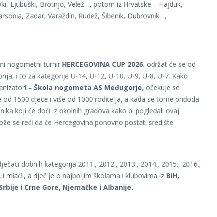
roki, Ljubuški, Brotnjo, Velež…, potom iz Hrvatske – Hajduk,
sonia, Zadar, Varaždin, Rudež, Šibenik, Dubrovnik…,
i nogometni turnir
HERCEGOVINA CUP 2026.
održat će se od
ipnja, i to za kategorije U-14, U-12, U-10, U-9, U-8, U-7. Kako
anizatori –
Škola nogometa AS Međugorje,
očekuje se
e od 1500 djece i više od 1000 roditelja, a kada se tome pridoda
enika koji će doći iz okolnih gradova kako bi pogledali ovaj
ože se reći da će Hercegovina ponovno postati središte
ječaci dobnih kategorija 2011., 2012., 2013., 2014., 2015., 2016.,
 i mlađi, a riječ je o najboljim školama i klubovima iz
BiH,
Srbije i Crne Gore, Njemačke i Albanije.