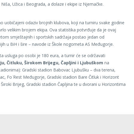
 Niša, Užica i Beograda, a dolaze i ekipe iz Njemačke.
 uobičajeni odaziv brojnih klubova, koji na turniru svake godine
vrlo velikim brojem ekipa. Ova statistika potvrđuje da je ovaj
itetom smještajnih i sportskih sadržaja postao jedan od
vijih u BiH i šire – navode iz Škole nogometa AS Međugorje.
ta usluga po osobi je 180 eura, a turnir će se održavati
u, Čitluku, Širokom Brijegu, Čapljini i Ljubuškom
na
tadionima): Gradski stadion Babovac Ljubušku – dva terena,
ac, Fo ̈Rest Međugorje, Gradski stadion Bare Čitluk i Horizont
Široki Brijeg, Gradski stadion Čapljina te u dvorani u Horizontima