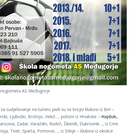
a nogometa AS-Međugorje
a sudjelovanje na turniru javili su se brojni klubovi iz BiH –
roki, Ljubuški, Brotnjo, Velež…, potom iz Hrvatske –
Hajduk,
rsonia, Zadar, Varaždin, Rudež, Šibenik, Dubrovnik…, iz Crne
ija, Tivet, Sparta, Pomorac…, iz Srbije – klubovi iz okolice