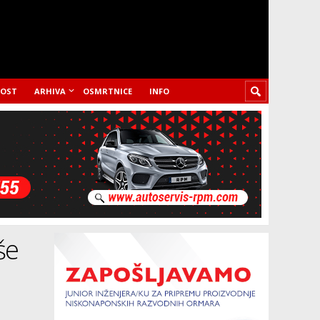
LOST
ARHIVA
OSMRTNICE
INFO
še