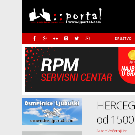
DRUŠTVO
HERCEGO
od 1500
Autor: Večernji list