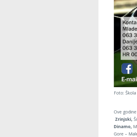
Foto: Škol
Ove godine z
Zrinjski,
Ši
Dinamo,
Ma
Gore – Males