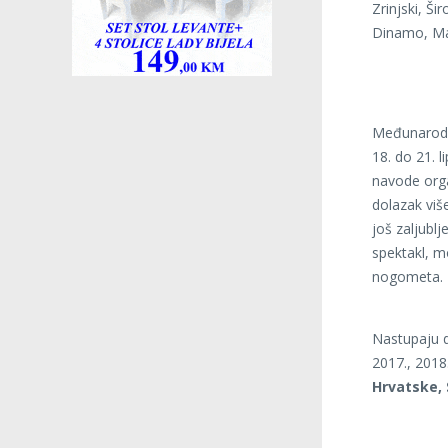
Zrinjski, Ši
Dinamo, Mar
Međunarodn
18. do 21. l
navode org
dolazak viš
još zaljublj
spektakl, m
nogometa.
Nastupaju d
2017., 2018.
Hrvatske, 