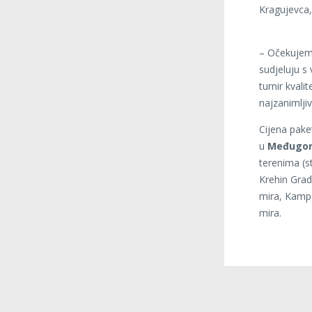
Kragujevca,
– Očekujemo
sudjeluju s 
turnir kval
najzanimlji
Cijena pake
u
Međugorj
terenima (s
Krehin Grad
mira, Kamp 
mira.