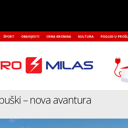
ŠPORT
OBAVIJESTI
CRNA KRONIKA
KULTURA
POGLED U PROŠ
uški – nova avantura