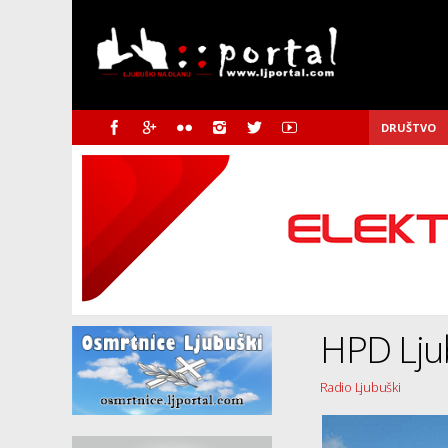
DRUŠTVO
HPD Ljub
Radio Ljubuški