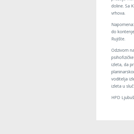
doline. Sa 
vrhova.
Napomena: 
do kontenje
Rujište.
Odzivom na 
psihofizičk
izleta, da 
planinarskom
voditelja iz
izleta u sl
HPD Ljubuš