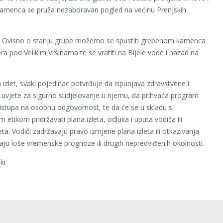
Kamenca se pruža nezaboravan pogled na većinu Prenjskih
Ovisno o stanju grupe možemo se spustiti grebenom kamenca
ra pod Velikim Vršinama te se vratiti na Bijele vode i nazad na
izlet, svaki pojedinac potvrđuje da ispunjava zdravstvene i
e uvjete za sigurno sudjelovanje u njemu, da prihvaća program
pristupa na osobnu odgovornost, te da će se u skladu s
 etikom pridržavati plana izleta, odluka i uputa vodiča ili
leta. Vodiči zadržavaju pravo izmjene plana izleta ili otkazivanja
učaju loše vremenske prognoze ili drugih nepredviđenih okolnosti.
ki