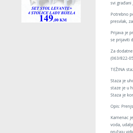
svi građani
Potrebno po
presvlak, za
Prijava je p
se prijaviti
Za dodatne 
(063/822-05
TEŽINA staz
Staza je uho
staze je u 
Staza je ko
Opis: Prenj
Kamenac je v
voda, udalj
pružaju vidi