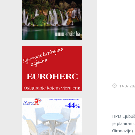
14.07.20
HPD Ljubušk
je planiran
Gimnazije).