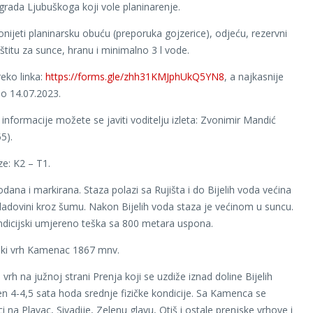
 grada Ljubuškoga koji vole planinarenje.
nijeti planinarsku obuću (preporuka gojzerice), odjeću, rezervni
štitu za sunce, hranu i minimalno 3 l vode.
reko linka:
https://forms.gle/zhh31KMJphUkQ5YN8
, a najkasnije
 do 14.07.2023.
informacije možete se javiti voditelju izleta: Zvonimir Mandić
5).
e: K2 – T1.
dana i markirana. Staza polazi sa Rujišta i do Bijelih voda većina
hladovini kroz šumu. Nakon Bijelih voda staza je većinom u suncu.
ndicijski umjereno teška sa 800 metara uspona.
ski vrh Kamenac 1867 mnv.
rh na južnoj strani Prenja koji se uzdiže iznad doline Bijelih
en 4-4,5 sata hoda srednje fizičke kondicije. Sa Kamenca se
ci na Plavac, Sivadije, Zelenu glavu, Otiš i ostale prenjske vrhove i