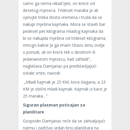
samo ga nema nikad ljeti, on kreće od
desetog mjeseca. Trideset maraka je ali
vjerujte treba dosta vremena i truda da se
nakupi mješina kajmaka. Mora se staviti bar
pedeset pet kilograma mladog kajmaka da
bi se nakupila mješina od trideset kilograma,
mnogo kalira! Ja ga imam čitavu zimu ovdje
u ponudi, ali on kreće tek u desetom ili
jedanaestom mjesecu, kad zahladi“,
naglašava Damjanac pa predstavljajući
ostale vrste, navodi:
„Mladi kajmak je 25 KM, kora slagana, a 23
KM je obični mladi kajmak. Kajmak iz kace je
25 maraka…“
Siguran plasman poticajan za
planištare
Gospodin Damjanac reče da se zahvaljujući
njemu i zadržao jedan broj planištara na