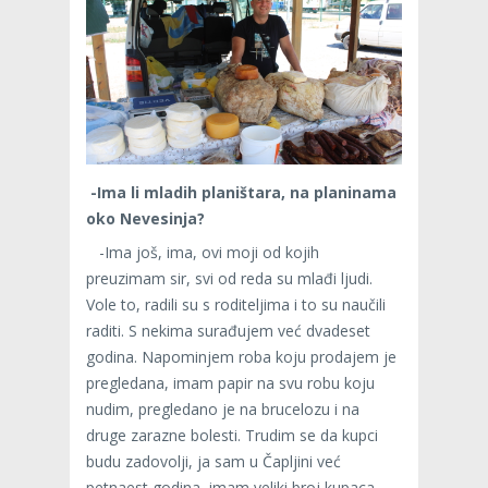
-Ima li mladih planištara, na planinama
oko Nevesinja?
-Ima još, ima, ovi moji od kojih
preuzimam sir, svi od reda su mlađi ljudi.
Vole to, radili su s roditeljima i to su naučili
raditi. S nekima surađujem već dvadeset
godina. Napominjem roba koju prodajem je
pregledana, imam papir na svu robu koju
nudim, pregledano je na brucelozu i na
druge zarazne bolesti. Trudim se da kupci
budu zadovolji, ja sam u Čapljini već
petnaest godina, imam veliki broj kupaca.