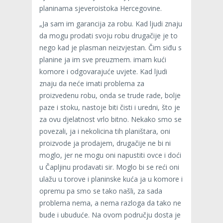
planinama sjeveroistoka Hercegovine.
„Ja sam im garancija za robu. Kad ljudi znaju
da mogu prodati svoju robu drugačije je to
nego kad je plasman neizvjestan. Čim siđu s
planine ja im sve preuzmem. imam kući
komore i odgovarajuće uvjete. Kad ljudi
znaju da neće imati problema za
proizvedenu robu, onda se trude rade, bolje
paze i stoku, nastoje biti čisti i uredni, što je
za ovu djelatnost vrlo bitno. Nekako smo se
povezali, ja i nekolicina tih planištara, oni
proizvode ja prodajem, drugačije ne bi ni
moglo, jer ne mogu oni napustiti ovce i doći
u Čapljinu prodavati sir. Moglo bi se reći oni
ulažu u torove i planinske kuća ja u komore i
opremu pa smo se tako našli, za sada
problema nema, a nema razloga da tako ne
bude i ubuduće. Na ovom području dosta je