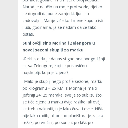
Narod je naučio na moje proizvode, rijetko
se dogodi da bude zamjerki, ljudi su
zadovoljni. Manje-više kod mene kupuju isti
ljudi, godinama, ja se nadam da će tako i
ostati.
Suhi ovčji sir s Morina i Zelengore u
novoj sezoni skuplji za marku
-Rekli ste da je danas stigao prvi ovogodišnji
sir sa Zelengore, koji je poslovično
najskuplji, koja je cijena?
-Malo je skuplji nego prošle sezone, marku
po kilogramu – 26 KM, s Morina je malo
jeftiniji 24, 25 maraka, sve je to sublizu što
se tiče cijena u marku dvije razlike, ali ovčji
sir treba nakupiti, nije lako čuvati ovce. Ništa
nije lako raditi, ali posao planištara je zaista
težak, po vrućini, po suncu, po kiši, po