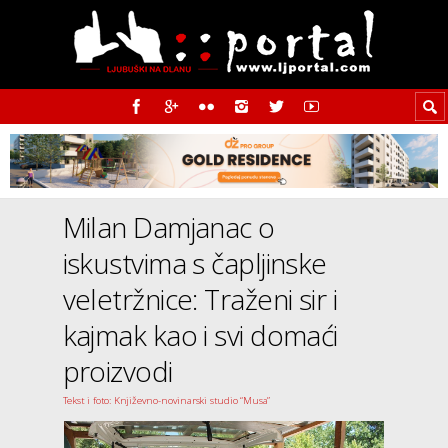
Milan Damjanac o
iskustvima s čapljinske
veletržnice: Traženi sir i
kajmak kao i svi domaći
proizvodi
Tekst i foto: Književno-novinarski studio “Musa”