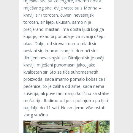
mješina sira sa Zelengore, imamo dosta
miješanog sira, dvije vrste su s Morina –
kravlji sir i torotan, čuveni nevesinjski
torotan, sir lijep, ukusan, samo nije
pretjerano mastan. Ima dosta ljudi koji ga
kupuje, rekao bi ponuda je za svačiji džep i
ukus. Dalje, od sireva imamo mladi sir
neslani sir, imamo livanjski domaći sir i
dimljeni nevesinjski sir. Dimljeni sir je ovčji
kravlji, miješani punomasni jako, jako
kvalitetan sir. Što se tiče suhomesnatih
proizvoda, sada imamo pomalo kobasice i
pečenice, to je zaliha od zime, sada nema
sušenja, ali povezan manju količinu za stalne
mušterije. Radimo od pet i pol ujutro pa ljeti
najdalje do 11 sati. Ne smijemo više ostati
zbog vrućina.