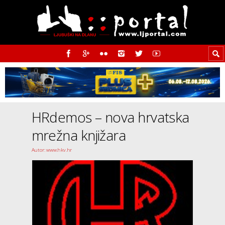
HRdemos – nova hrvatska
mrežna knjižara
Autor: www.hkv.hr