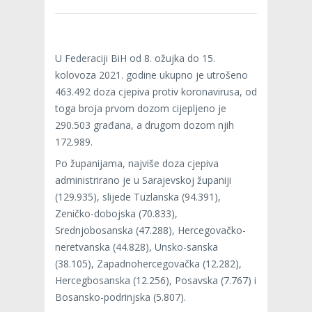
U Federaciji BiH od 8. ožujka do 15.
kolovoza 2021. godine ukupno je utrošeno
463.492 doza cjepiva protiv koronavirusa, od
toga broja prvom dozom cijepljeno je
290.503 građana, a drugom dozom njih
172.989.
Po županijama, najviše doza cjepiva
administrirano je u Sarajevskoj županiji
(129.935), slijede Tuzlanska (94.391),
Zeničko-dobojska (70.833),
Srednjobosanska (47.288), Hercegovačko-
neretvanska (44.828), Unsko-sanska
(38.105), Zapadnohercegovačka (12.282),
Hercegbosanska (12.256), Posavska (7.767) i
Bosansko-podrinjska (5.807).