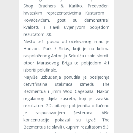
Shop Bradhers & Karliko. Predvođeni
hrvatskim reprezentativcima Kusturom i
Kovačevićem, gosti su demonstrirali
kvalitetu i slavili uvjerljivom pobjedom
rezultatom 7:0.
Nešto teži posao od očekivanog imao je
Horizont Park / Sirius, koji je na krilima
raspoloženog Antonija Sekulića uspio slomiti
otpor Marasovog Briga te pobjedom 4:1
izboriti polufinale.
Najviše uzbuđenja ponudila je posljednja
četvrtfinalna utakmica između The
Bezmentua i Jimm Woo Cageballa. Nakon
regularnog dijela susreta, koji je završio
rezultatom 2:2, pitanje pobjednika odlučeno
je raspucavanjem šesteraca. Više
koncentracije pokazali su igrači The
Bezmentua te slavili ukupnim rezultatom 5:3.