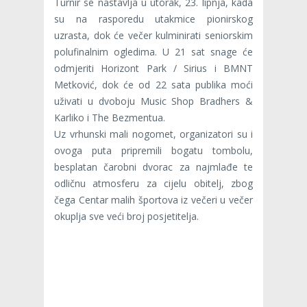
Turnir se nastavlja u utorak, 23. lipnja, kada
su na rasporedu utakmice pionirskog
uzrasta, dok će večer kulminirati seniorskim
polufinalnim ogledima. U 21 sat snage će
odmjeriti Horizont Park / Sirius i BMNT
Metković, dok će od 22 sata publika moći
uživati u dvoboju Music Shop Bradhers &
Karliko i The Bezmentua.
Uz vrhunski mali nogomet, organizatori su i
ovoga puta pripremili bogatu tombolu,
besplatan čarobni dvorac za najmlađe te
odličnu atmosferu za cijelu obitelj, zbog
čega Centar malih športova iz večeri u večer
okuplja sve veći broj posjetitelja.