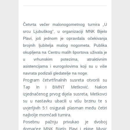
Četvrta večer malonogometnog turnira „U
srcu Ljubuškog“, u organizaciji MNK Bijelo
Plavi, još jednom je opravdala očekivanja
brojnih ljubitelja malog nogometa. Publika
okupljena na Centru malih športova uživala je
u vrhunskim potezima, atraktivnim
asistencijama i eurogolovima koji su u više
navrata podizali gledatelje na noge.
Program četvrtfinalnih susreta otvorili su
Tap In i BMNT Metković. Nakon
izjednačenog prvog dijela susreta, Metkovci
su u nastavku ubacili u višu brzinu te s
uvjerljivih 5:1 osigurali plasman među četiri
najbolje momčadi turnira.
Posebnu pažnju privukao je dvoboj
domaćeg MNK Bijelo Plavi i ekipe Music